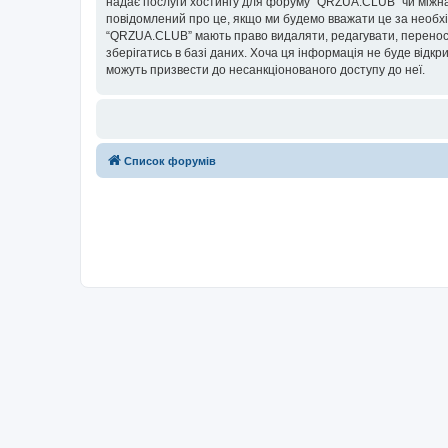
надає послуги хостингу для форуму “QRZUA.CLUB” чи міжнаро
повідомлений про це, якщо ми будемо вважати це за необхі
“QRZUA.CLUB” мають право видаляти, редагувати, переносит
зберігатись в базі даних. Хоча ця інформація не буде відкри
можуть призвести до несанкціонованого доступу до неї.
Список форумів