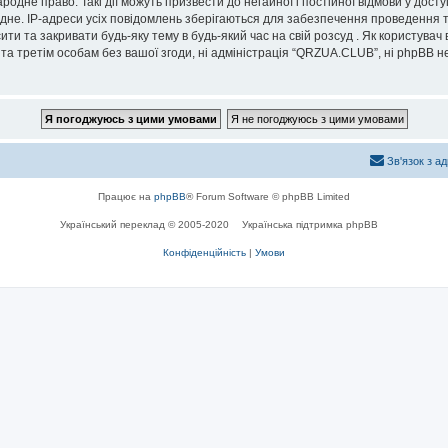
дне право. Такі дії можуть призвести до негайної і постійної відмови у дост
дне. IP-адреси усіх повідомлень зберігаються для забезпечення проведення т
и та закривати будь-яку тему в будь-який час на свій розсуд . Як користувач
та третім особам без вашої згоди, ні адміністрація “QRZUA.CLUB”, ні phpBB не б
Зв'язок з а
Працює на
phpBB
® Forum Software © phpBB Limited
Український переклад © 2005-2020
Українська підтримка phpBB
Конфіденційність
|
Умови