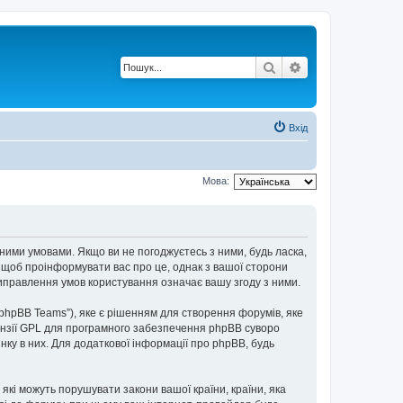
Пошук
Розширений по
Вхід
Мова:
пними умовами. Якщо ви не погоджуєтесь з ними, будь ласка,
, щоб проінформувати вас про це, однак з вашої сторони
иправлення умов користування означає вашу згоду з ними.
“phpBB Teams”), яке є рішенням для створення форумів, яке
нзії GPL для програмного забезпечення phpBB суворо
інку в них. Для додаткової інформації про phpBB, будь
 які можуть порушувати закони вашої країни, країни, яка