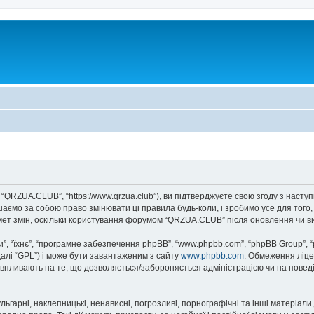
“QRZUA.CLUB”, “https://www.qrzua.club”), ви підтверджуєте свою згоду з насту
аємо за собою право змінювати ці правила будь-коли, і зробимо усе для того
мет змін, оскільки користування форумом “QRZUA.CLUB” після оновлення чи в
, “їхнє”, “програмне забезпечення phpBB”, “www.phpbb.com”, “phpBB Group”, 
далі “GPL”) і може бути завантаженим з сайту
www.phpbb.com
. Обмеження ліце
не впливають на те, що дозволяється/забороняється адміністрацією чи на повед
ьгарні, наклепницькі, ненависні, погрозливі, порнографічні та інші матеріали,