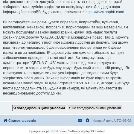
підтримкою інтернет-дискусій і не впливають на те, що дозволяється/
забороняється адміністрацією чи на поведінку в них. Для додаткової
інформації про phpBB, будь ласка, перегляньте:
https://www.phpbb.com/
.
Ви погоджуєтесь не розміщувати образливі, непристойні, вульгарні,
наклепницькі, ненависні, погрозливі, порнографічні та інші матеріали, які
можуть порушувати закони вашої країни, країни, яка надає послуги
хостингу для форуму “QRZUA.CLUB” чи міжнародне право. Такі дії можуть
призвести до негайної і постійної відмови у доступі до форуму, при цьому
ваш інтернет-провайдер буде повідомлений про це, якщо ми будемо
вважати це за необхідне. IP-адреси усіх повідомлень зберігаються для
забезпечення проведення такої політики. Ви погоджуєтесь, що
адміністратори “QRZUA.CLUB” мають право видаляти, редагувати,
переносити та закривати будь-яку тему в будь-який час на свій розсуд . Як
користувач ви погоджуєтесь, що уся інформація введена вами буде
зберігатись в базі даних. Хоча ця інформація не буде відкрита третім
особам без вашої згоди, ні адміністрація “QRZUA.CLUB”, ні phpBB не буде
нести відповідальність за будь-які дії хакерів, які можуть призвести до
несанкціонованого доступу до неї.
Список форумів
Часовий пояс
UTC+03:00
Працює на
phpBB
® Forum Software © phpBB Limited