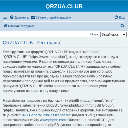
QRZUA.CLUB
Допомога
Зв'язок з адміністрацією
Вхід
П
Список форумів
о
Мова:
ш
QRZUA.CLUB - Реєстрація
у
Реєструючись на форумі “QRZUA.CLUB” (надалі “ми”, “наш”,
к
“QRZUA.CLUB”, “https://www.qrzua.club”), ви підтверджуєте свою згоду з
наступними умовами. Якщо ви не погоджуєтесь з ними, будь ласка, не
заходьте і/або не користуйтесь “QRZUA.CLUB”. Ми залишаємо за собою
право змінювати ці правила будь-коли, і зробимо усе для того, щоб
проінформувати вас про це, однак з вашої сторони було б розумно
переглядати періодично цей текст на предмет змін, оскільки користування
форумом “QRZUA.CLUB” після оновлення чи виправлення умов
користування означає вашу згоду з ними.
Наші форуми працюють на базі скрипту phpBB (надалі “вони”, “їхнє”,
“програмне забезпечення phpBB”, “www.phpbb.com”, “phpBB Group”,
“phpBB Teams”), яке є рішенням для створення форумів, яке випущене за
ліцензією “
GNU General Public License v2
” (надалі “GPL”) і може бути
завантаженим з сайту
www.phpbb.com
. Обмеження ліцензії GPL для
програмного забезпечення phpBB суворо пов'язані з організацією і