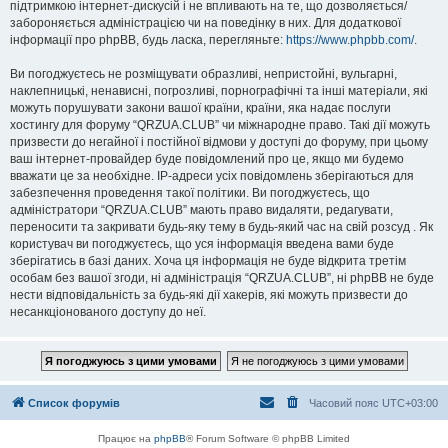
підтримкою інтернет-дискусій і не впливають на те, що дозволяється/
забороняється адміністрацією чи на поведінку в них. Для додаткової
інформації про phpBB, будь ласка, перегляньте:
https://www.phpbb.com/
.
Ви погоджуєтесь не розміщувати образливі, непристойні, вульгарні,
наклепницькі, ненависні, погрозливі, порнографічні та інші матеріали, які
можуть порушувати закони вашої країни, країни, яка надає послуги
хостингу для форуму “QRZUA.CLUB” чи міжнародне право. Такі дії можуть
призвести до негайної і постійної відмови у доступі до форуму, при цьому
ваш інтернет-провайдер буде повідомлений про це, якщо ми будемо
вважати це за необхідне. IP-адреси усіх повідомлень зберігаються для
забезпечення проведення такої політики. Ви погоджуєтесь, що
адміністратори “QRZUA.CLUB” мають право видаляти, редагувати,
переносити та закривати будь-яку тему в будь-який час на свій розсуд . Як
користувач ви погоджуєтесь, що уся інформація введена вами буде
зберігатись в базі даних. Хоча ця інформація не буде відкрита третім
особам без вашої згоди, ні адміністрація “QRZUA.CLUB”, ні phpBB не буде
нести відповідальність за будь-які дії хакерів, які можуть призвести до
несанкціонованого доступу до неї.
Список форумів
Часовий пояс
UTC+03:00
Працює на
phpBB
® Forum Software © phpBB Limited