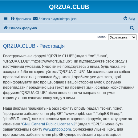
QRZUA.CLUB
Допомога
Зв'язок з адміністрацією
Вхід
П
Список форумів
о
Мова:
ш
QRZUA.CLUB - Реєстрація
у
Реєструючись на форумі “QRZUA.CLUB” (надалі “ми”, “наш”,
к
“QRZUA.CLUB”, “https://www.qrzua.club”), ви підтверджуєте свою згоду з
наступними умовами. Якщо ви не погоджуєтесь з ними, будь ласка, не
заходьте і/або не користуйтесь “QRZUA.CLUB”. Ми залишаємо за собою
право змінювати ці правила будь-коли, і зробимо усе для того, щоб
проінформувати вас про це, однак з вашої сторони було б розумно
переглядати періодично цей текст на предмет змін, оскільки користування
форумом “QRZUA.CLUB” після оновлення чи виправлення умов
користування означає вашу згоду з ними.
Наші форуми працюють на базі скрипту phpBB (надалі “вони”, “їхнє”,
“програмне забезпечення phpBB”, “www.phpbb.com”, “phpBB Group”,
“phpBB Teams”), яке є рішенням для створення форумів, яке випущене за
ліцензією “
GNU General Public License v2
” (надалі “GPL”) і може бути
завантаженим з сайту
www.phpbb.com
. Обмеження ліцензії GPL для
програмного забезпечення phpBB суворо пов'язані з організацією і