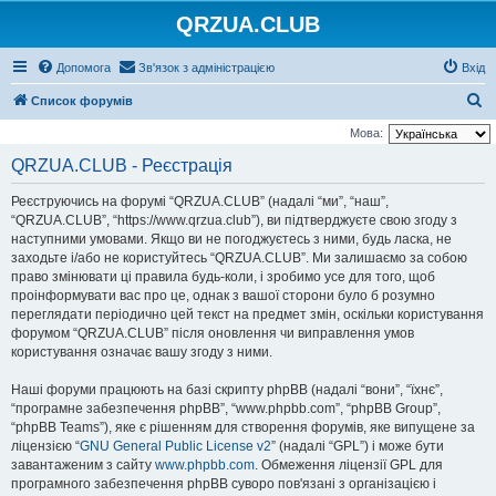
QRZUA.CLUB
Допомога
Зв'язок з адміністрацією
Вхід
П
Список форумів
о
Мова:
ш
QRZUA.CLUB - Реєстрація
у
Реєструючись на форумі “QRZUA.CLUB” (надалі “ми”, “наш”,
к
“QRZUA.CLUB”, “https://www.qrzua.club”), ви підтверджуєте свою згоду з
наступними умовами. Якщо ви не погоджуєтесь з ними, будь ласка, не
заходьте і/або не користуйтесь “QRZUA.CLUB”. Ми залишаємо за собою
право змінювати ці правила будь-коли, і зробимо усе для того, щоб
проінформувати вас про це, однак з вашої сторони було б розумно
переглядати періодично цей текст на предмет змін, оскільки користування
форумом “QRZUA.CLUB” після оновлення чи виправлення умов
користування означає вашу згоду з ними.
Наші форуми працюють на базі скрипту phpBB (надалі “вони”, “їхнє”,
“програмне забезпечення phpBB”, “www.phpbb.com”, “phpBB Group”,
“phpBB Teams”), яке є рішенням для створення форумів, яке випущене за
ліцензією “
GNU General Public License v2
” (надалі “GPL”) і може бути
завантаженим з сайту
www.phpbb.com
. Обмеження ліцензії GPL для
програмного забезпечення phpBB суворо пов'язані з організацією і