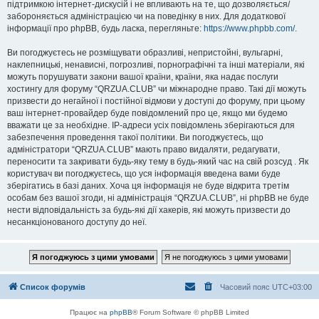
підтримкою інтернет-дискусій і не впливають на те, що дозволяється/
забороняється адміністрацією чи на поведінку в них. Для додаткової
інформації про phpBB, будь ласка, перегляньте:
https://www.phpbb.com/
.
Ви погоджуєтесь не розміщувати образливі, непристойні, вульгарні,
наклепницькі, ненависні, погрозливі, порнографічні та інші матеріали, які
можуть порушувати закони вашої країни, країни, яка надає послуги
хостингу для форуму “QRZUA.CLUB” чи міжнародне право. Такі дії можуть
призвести до негайної і постійної відмови у доступі до форуму, при цьому
ваш інтернет-провайдер буде повідомлений про це, якщо ми будемо
вважати це за необхідне. IP-адреси усіх повідомлень зберігаються для
забезпечення проведення такої політики. Ви погоджуєтесь, що
адміністратори “QRZUA.CLUB” мають право видаляти, редагувати,
переносити та закривати будь-яку тему в будь-який час на свій розсуд . Як
користувач ви погоджуєтесь, що уся інформація введена вами буде
зберігатись в базі даних. Хоча ця інформація не буде відкрита третім
особам без вашої згоди, ні адміністрація “QRZUA.CLUB”, ні phpBB не буде
нести відповідальність за будь-які дії хакерів, які можуть призвести до
несанкціонованого доступу до неї.
Список форумів
Часовий пояс
UTC+03:00
Працює на
phpBB
® Forum Software © phpBB Limited