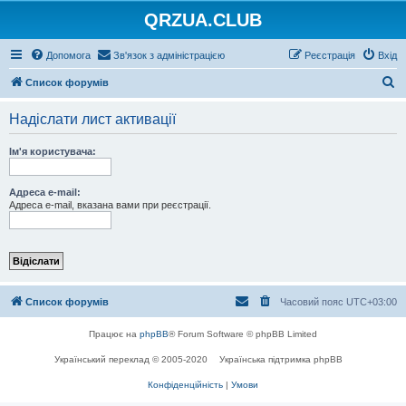
QRZUA.CLUB
Допомога
Зв'язок з адміністрацією
Реєстрація
Вхід
П
Список форумів
о
Надіслати лист активації
ш
у
Ім'я користувача:
к
Адреса e-mail:
Адреса e-mail, вказана вами при реєстрації.
Список форумів
Часовий пояс
UTC+03:00
Працює на
phpBB
® Forum Software © phpBB Limited
Український переклад © 2005-2020
Українська підтримка phpBB
Конфіденційність
|
Умови