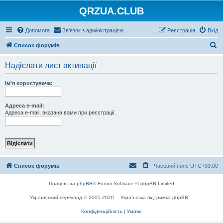
QRZUA.CLUB
Допомога
Зв'язок з адміністрацією
Реєстрація
Вхід
П
Список форумів
о
Надіслати лист активації
ш
у
Ім'я користувача:
к
Адреса e-mail:
Адреса e-mail, вказана вами при реєстрації.
Список форумів
Часовий пояс
UTC+03:00
Працює на
phpBB
® Forum Software © phpBB Limited
Український переклад © 2005-2020
Українська підтримка phpBB
Конфіденційність
|
Умови