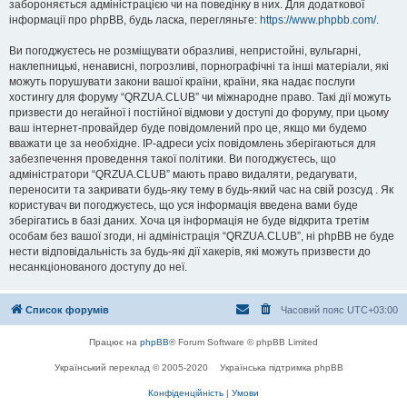
забороняється адміністрацією чи на поведінку в них. Для додаткової
інформації про phpBB, будь ласка, перегляньте:
https://www.phpbb.com/
.
Ви погоджуєтесь не розміщувати образливі, непристойні, вульгарні,
наклепницькі, ненависні, погрозливі, порнографічні та інші матеріали, які
можуть порушувати закони вашої країни, країни, яка надає послуги
хостингу для форуму “QRZUA.CLUB” чи міжнародне право. Такі дії можуть
призвести до негайної і постійної відмови у доступі до форуму, при цьому
ваш інтернет-провайдер буде повідомлений про це, якщо ми будемо
вважати це за необхідне. IP-адреси усіх повідомлень зберігаються для
забезпечення проведення такої політики. Ви погоджуєтесь, що
адміністратори “QRZUA.CLUB” мають право видаляти, редагувати,
переносити та закривати будь-яку тему в будь-який час на свій розсуд . Як
користувач ви погоджуєтесь, що уся інформація введена вами буде
зберігатись в базі даних. Хоча ця інформація не буде відкрита третім
особам без вашої згоди, ні адміністрація “QRZUA.CLUB”, ні phpBB не буде
нести відповідальність за будь-які дії хакерів, які можуть призвести до
несанкціонованого доступу до неї.
Список форумів
Часовий пояс
UTC+03:00
Працює на
phpBB
® Forum Software © phpBB Limited
Український переклад © 2005-2020
Українська підтримка phpBB
Конфіденційність
|
Умови