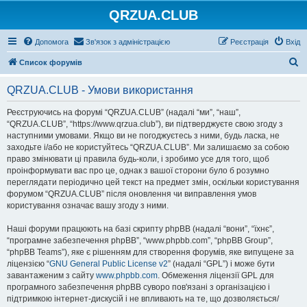
QRZUA.CLUB
Допомога
Зв'язок з адміністрацією
Реєстрація
Вхід
П
Список форумів
о
QRZUA.CLUB - Умови використання
ш
у
Реєструючись на форумі “QRZUA.CLUB” (надалі “ми”, “наш”,
“QRZUA.CLUB”, “https://www.qrzua.club”), ви підтверджуєте свою згоду з
к
наступними умовами. Якщо ви не погоджуєтесь з ними, будь ласка, не
заходьте і/або не користуйтесь “QRZUA.CLUB”. Ми залишаємо за собою
право змінювати ці правила будь-коли, і зробимо усе для того, щоб
проінформувати вас про це, однак з вашої сторони було б розумно
переглядати періодично цей текст на предмет змін, оскільки користування
форумом “QRZUA.CLUB” після оновлення чи виправлення умов
користування означає вашу згоду з ними.
Наші форуми працюють на базі скрипту phpBB (надалі “вони”, “їхнє”,
“програмне забезпечення phpBB”, “www.phpbb.com”, “phpBB Group”,
“phpBB Teams”), яке є рішенням для створення форумів, яке випущене за
ліцензією “
GNU General Public License v2
” (надалі “GPL”) і може бути
завантаженим з сайту
www.phpbb.com
. Обмеження ліцензії GPL для
програмного забезпечення phpBB суворо пов'язані з організацією і
підтримкою інтернет-дискусій і не впливають на те, що дозволяється/