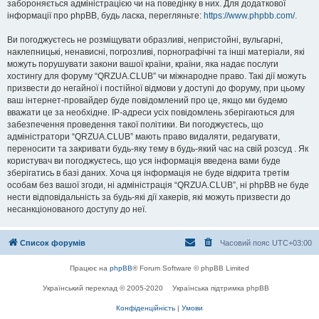
забороняється адміністрацією чи на поведінку в них. Для додаткової
інформації про phpBB, будь ласка, перегляньте:
https://www.phpbb.com/
.
Ви погоджуєтесь не розміщувати образливі, непристойні, вульгарні,
наклепницькі, ненависні, погрозливі, порнографічні та інші матеріали, які
можуть порушувати закони вашої країни, країни, яка надає послуги
хостингу для форуму “QRZUA.CLUB” чи міжнародне право. Такі дії можуть
призвести до негайної і постійної відмови у доступі до форуму, при цьому
ваш інтернет-провайдер буде повідомлений про це, якщо ми будемо
вважати це за необхідне. IP-адреси усіх повідомлень зберігаються для
забезпечення проведення такої політики. Ви погоджуєтесь, що
адміністратори “QRZUA.CLUB” мають право видаляти, редагувати,
переносити та закривати будь-яку тему в будь-який час на свій розсуд . Як
користувач ви погоджуєтесь, що уся інформація введена вами буде
зберігатись в базі даних. Хоча ця інформація не буде відкрита третім
особам без вашої згоди, ні адміністрація “QRZUA.CLUB”, ні phpBB не буде
нести відповідальність за будь-які дії хакерів, які можуть призвести до
несанкціонованого доступу до неї.
Список форумів
Часовий пояс
UTC+03:00
Працює на
phpBB
® Forum Software © phpBB Limited
Український переклад © 2005-2020
Українська підтримка phpBB
Конфіденційність
|
Умови