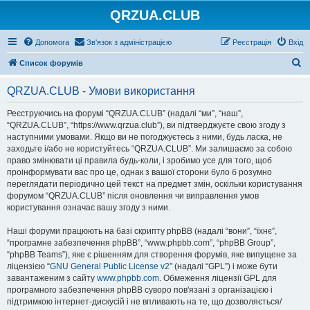
QRZUA.CLUB
Допомога
Зв'язок з адміністрацією
Реєстрація
Вхід
П
Список форумів
о
QRZUA.CLUB - Умови використання
ш
у
Реєструючись на форумі “QRZUA.CLUB” (надалі “ми”, “наш”,
“QRZUA.CLUB”, “https://www.qrzua.club”), ви підтверджуєте свою згоду з
к
наступними умовами. Якщо ви не погоджуєтесь з ними, будь ласка, не
заходьте і/або не користуйтесь “QRZUA.CLUB”. Ми залишаємо за собою
право змінювати ці правила будь-коли, і зробимо усе для того, щоб
проінформувати вас про це, однак з вашої сторони було б розумно
переглядати періодично цей текст на предмет змін, оскільки користування
форумом “QRZUA.CLUB” після оновлення чи виправлення умов
користування означає вашу згоду з ними.
Наші форуми працюють на базі скрипту phpBB (надалі “вони”, “їхнє”,
“програмне забезпечення phpBB”, “www.phpbb.com”, “phpBB Group”,
“phpBB Teams”), яке є рішенням для створення форумів, яке випущене за
ліцензією “
GNU General Public License v2
” (надалі “GPL”) і може бути
завантаженим з сайту
www.phpbb.com
. Обмеження ліцензії GPL для
програмного забезпечення phpBB суворо пов'язані з організацією і
підтримкою інтернет-дискусій і не впливають на те, що дозволяється/