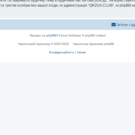
и та закривати будь-яку тему в будь-який час на свій розсуд . Як користувач
та третім особам без вашої згоди, ні адміністрація “QRZUA.CLUB”, ні phpBB не б
Зв'язок з а
Працює на
phpBB
® Forum Software © phpBB Limited
Український переклад © 2005-2020
Українська підтримка phpBB
Конфіденційність
|
Умови