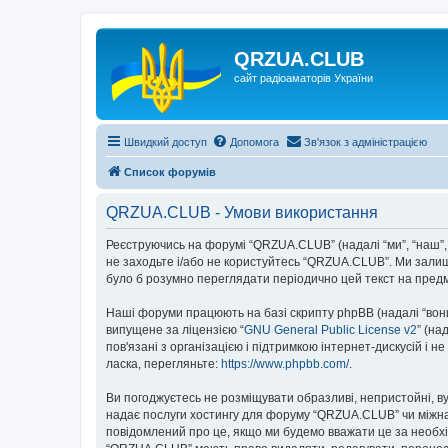
QRZUA.CLUB
сайт радіоаматорів України
Швидкий доступ
Допомога
Зв'язок з адміністрацією
Список форумів
QRZUA.CLUB - Умови використання
Реєструючись на форумі “QRZUA.CLUB” (надалі “ми”, “наш”, 
не заходьте і/або не користуйтесь “QRZUA.CLUB”. Ми залиш
було б розумно переглядати періодично цей текст на пред
Наші форуми працюють на базі скрипту phpBB (надалі “вони”
випущене за ліцензією “
GNU General Public License v2
” (на
пов'язані з організацією і підтримкою інтернет-дискусій і 
ласка, перегляньте:
https://www.phpbb.com/
.
Ви погоджуєтесь не розміщувати образливі, непристойні, вул
надає послуги хостингу для форуму “QRZUA.CLUB” чи міжнаро
повідомлений про це, якщо ми будемо вважати це за необхі