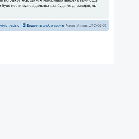
 ви погоджуєтесь, що уся інформація введена вами буде
уде нести відповідальність за будь-які дії хакерів, які
дміністрацією
Видалити файли cookie
Часовий пояс
UTC+03:00