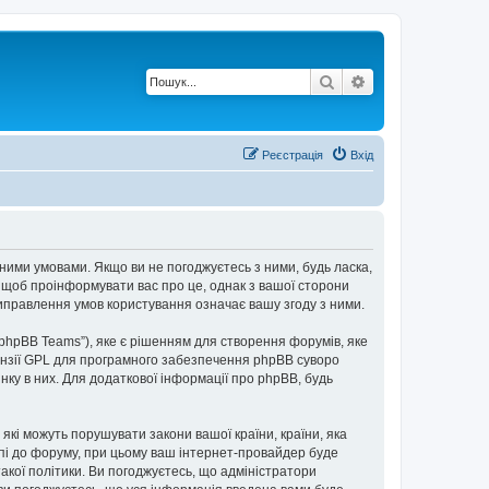
Пошук
Розширений по
Реєстрація
Вхід
пними умовами. Якщо ви не погоджуєтесь з ними, будь ласка,
, щоб проінформувати вас про це, однак з вашої сторони
иправлення умов користування означає вашу згоду з ними.
“phpBB Teams”), яке є рішенням для створення форумів, яке
нзії GPL для програмного забезпечення phpBB суворо
інку в них. Для додаткової інформації про phpBB, будь
 які можуть порушувати закони вашої країни, країни, яка
упі до форуму, при цьому ваш інтернет-провайдер буде
акої політики. Ви погоджуєтесь, що адміністратори