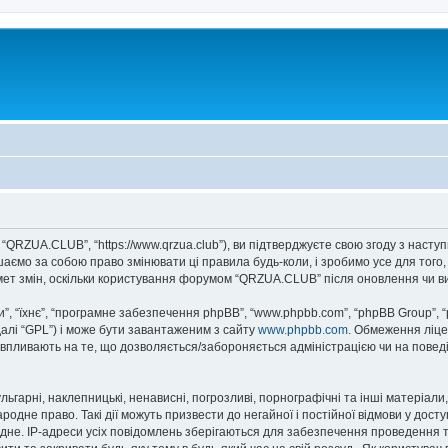
“QRZUA.CLUB”, “https://www.qrzua.club”), ви підтверджуєте свою згоду з насту
аємо за собою право змінювати ці правила будь-коли, і зробимо усе для того
мет змін, оскільки користування форумом “QRZUA.CLUB” після оновлення чи в
, “їхнє”, “програмне забезпечення phpBB”, “www.phpbb.com”, “phpBB Group”, 
далі “GPL”) і може бути завантаженим з сайту
www.phpbb.com
. Обмеження ліце
не впливають на те, що дозволяється/забороняється адміністрацією чи на повед
ьгарні, наклепницькі, ненависні, погрозливі, порнографічні та інші матеріали,
дне право. Такі дії можуть призвести до негайної і постійної відмови у дост
дне. IP-адреси усіх повідомлень зберігаються для забезпечення проведення т