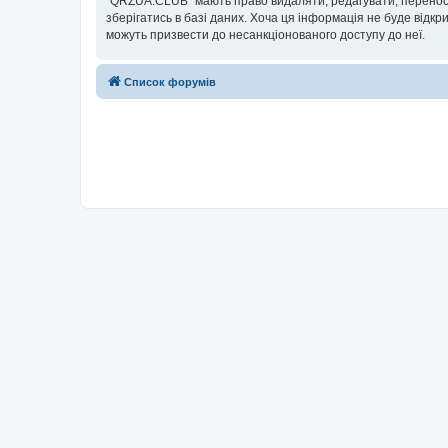
“QRZUA.CLUB” мають право видаляти, редагувати, переносит
зберігатись в базі даних. Хоча ця інформація не буде відкри
можуть призвести до несанкціонованого доступу до неї.
Список форумів