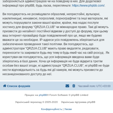
забороняється адміністрацією чи на поведінку в них. Для додаткової
інформації про phpBB, будь ласка, перегляньте:
https://www.phpbb.com/
.
Ви погоджуєтесь не розміщувати образливі, непристойні, вульгарні,
наклепницькі, ненависні, погрозливі, порнографічні та інші матеріали, які
можуть порушувати закони вашої країни, країни, яка надає послуги
хостингу для форуму “QRZUA.CLUB” чи міжнародне право. Такі дії можуть
призвести до негайної і постійної відмови у доступі до форуму, при цьому
ваш інтернет-провайдер буде повідомлений про це, якщо ми будемо
вважати це за необхідне. IP-адреси усіх повідомлень зберігаються для
забезпечення проведення такої політики. Ви погоджуєтесь, що
адміністратори “QRZUA.CLUB” мають право видаляти, редагувати,
переносити та закривати будь-яку тему в будь-який час на свій розсуд . Як
користувач ви погоджуєтесь, що уся інформація введена вами буде
зберігатись в базі даних. Хоча ця інформація не буде відкрита третім
особам без вашої згоди, ні адміністрація “QRZUA.CLUB”, ні phpBB не буде
нести відповідальність за будь-які дії хакерів, які можуть призвести до
несанкціонованого доступу до неї.
Список форумів
Часовий пояс
UTC+03:00
Працює на
phpBB
® Forum Software © phpBB Limited
Український переклад © 2005-2020
Українська підтримка phpBB
Конфіденційність
|
Умови