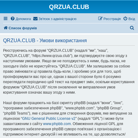
QRZUA.CLUB
Допомога
Зв'язок з адміністрацією
Реєстрація
Вхід
П
Список форумів
о
QRZUA.CLUB - Умови використання
ш
у
Реєструючись на форумі “QRZUA.CLUB” (надалі “ми”, “наш”,
“QRZUA.CLUB”, “https://www.qrzua.club”), ви підтверджуєте свою згоду з
к
наступними умовами. Якщо ви не погоджуєтесь з ними, будь ласка, не
заходьте і/або не користуйтесь “QRZUA.CLUB”. Ми залишаємо за собою
право змінювати ці правила будь-коли, і зробимо усе для того, щоб
проінформувати вас про це, однак з вашої сторони було б розумно
переглядати періодично цей текст на предмет змін, оскільки користування
форумом “QRZUA.CLUB” після оновлення чи виправлення умов
користування означає вашу згоду з ними.
Наші форуми працюють на базі скрипту phpBB (надалі “вони”, “їхнє”,
“програмне забезпечення phpBB”, “www.phpbb.com”, “phpBB Group”,
“phpBB Teams”), яке є рішенням для створення форумів, яке випущене за
ліцензією “
GNU General Public License v2
” (надалі “GPL”) і може бути
завантаженим з сайту
www.phpbb.com
. Обмеження ліцензії GPL для
програмного забезпечення phpBB суворо пов'язані з організацією і
підтримкою інтернет-дискусій і не впливають на те, що дозволяється/