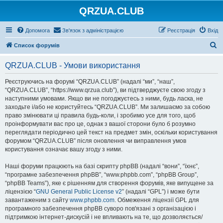
QRZUA.CLUB
Допомога
Зв'язок з адміністрацією
Реєстрація
Вхід
П
Список форумів
о
QRZUA.CLUB - Умови використання
ш
у
Реєструючись на форумі “QRZUA.CLUB” (надалі “ми”, “наш”,
“QRZUA.CLUB”, “https://www.qrzua.club”), ви підтверджуєте свою згоду з
к
наступними умовами. Якщо ви не погоджуєтесь з ними, будь ласка, не
заходьте і/або не користуйтесь “QRZUA.CLUB”. Ми залишаємо за собою
право змінювати ці правила будь-коли, і зробимо усе для того, щоб
проінформувати вас про це, однак з вашої сторони було б розумно
переглядати періодично цей текст на предмет змін, оскільки користування
форумом “QRZUA.CLUB” після оновлення чи виправлення умов
користування означає вашу згоду з ними.
Наші форуми працюють на базі скрипту phpBB (надалі “вони”, “їхнє”,
“програмне забезпечення phpBB”, “www.phpbb.com”, “phpBB Group”,
“phpBB Teams”), яке є рішенням для створення форумів, яке випущене за
ліцензією “
GNU General Public License v2
” (надалі “GPL”) і може бути
завантаженим з сайту
www.phpbb.com
. Обмеження ліцензії GPL для
програмного забезпечення phpBB суворо пов'язані з організацією і
підтримкою інтернет-дискусій і не впливають на те, що дозволяється/