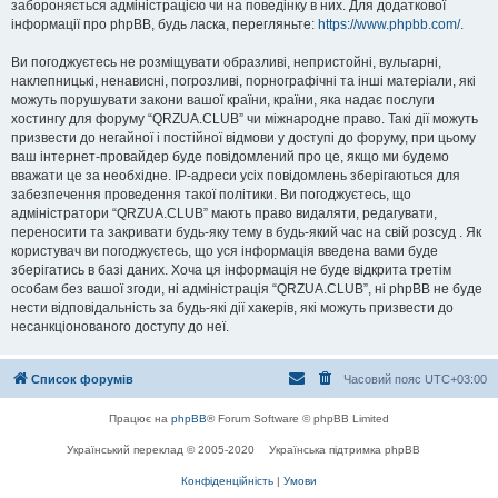
забороняється адміністрацією чи на поведінку в них. Для додаткової
інформації про phpBB, будь ласка, перегляньте:
https://www.phpbb.com/
.
Ви погоджуєтесь не розміщувати образливі, непристойні, вульгарні,
наклепницькі, ненависні, погрозливі, порнографічні та інші матеріали, які
можуть порушувати закони вашої країни, країни, яка надає послуги
хостингу для форуму “QRZUA.CLUB” чи міжнародне право. Такі дії можуть
призвести до негайної і постійної відмови у доступі до форуму, при цьому
ваш інтернет-провайдер буде повідомлений про це, якщо ми будемо
вважати це за необхідне. IP-адреси усіх повідомлень зберігаються для
забезпечення проведення такої політики. Ви погоджуєтесь, що
адміністратори “QRZUA.CLUB” мають право видаляти, редагувати,
переносити та закривати будь-яку тему в будь-який час на свій розсуд . Як
користувач ви погоджуєтесь, що уся інформація введена вами буде
зберігатись в базі даних. Хоча ця інформація не буде відкрита третім
особам без вашої згоди, ні адміністрація “QRZUA.CLUB”, ні phpBB не буде
нести відповідальність за будь-які дії хакерів, які можуть призвести до
несанкціонованого доступу до неї.
Список форумів
Часовий пояс
UTC+03:00
Працює на
phpBB
® Forum Software © phpBB Limited
Український переклад © 2005-2020
Українська підтримка phpBB
Конфіденційність
|
Умови