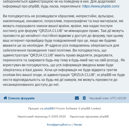
забороняється адміністрацією чи на поведінку в них. Для додаткової
інформації про phpBB, будь ласка, перегляньте:
https://www.phpbb.com/
.
Ви погоджуєтесь не розміщувати образливі, непристойні, вульгарні,
наклепницькі, ненависні, погрозливі, порнографічні та інші матеріали, які
можуть порушувати закони вашої країни, країни, яка надає послуги
хостингу для форуму “QRZUA.CLUB” чи міжнародне право. Такі дії можуть
призвести до негайної і постійної відмови у доступі до форуму, при цьому
ваш інтернет-провайдер буде повідомлений про це, якщо ми будемо
вважати це за необхідне. IP-адреси усіх повідомлень зберігаються для
забезпечення проведення такої політики. Ви погоджуєтесь, що
адміністратори “QRZUA.CLUB” мають право видаляти, редагувати,
переносити та закривати будь-яку тему в будь-який час на свій розсуд . Як
користувач ви погоджуєтесь, що уся інформація введена вами буде
зберігатись в базі даних. Хоча ця інформація не буде відкрита третім
особам без вашої згоди, ні адміністрація “QRZUA.CLUB”, ні phpBB не буде
нести відповідальність за будь-які дії хакерів, які можуть призвести до
несанкціонованого доступу до неї.
Список форумів
Часовий пояс
UTC+03:00
Працює на
phpBB
® Forum Software © phpBB Limited
Український переклад © 2005-2020
Українська підтримка phpBB
Конфіденційність
|
Умови