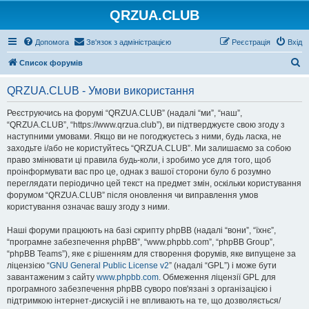
QRZUA.CLUB
Допомога
Зв'язок з адміністрацією
Реєстрація
Вхід
П
Список форумів
о
QRZUA.CLUB - Умови використання
ш
у
Реєструючись на форумі “QRZUA.CLUB” (надалі “ми”, “наш”,
“QRZUA.CLUB”, “https://www.qrzua.club”), ви підтверджуєте свою згоду з
к
наступними умовами. Якщо ви не погоджуєтесь з ними, будь ласка, не
заходьте і/або не користуйтесь “QRZUA.CLUB”. Ми залишаємо за собою
право змінювати ці правила будь-коли, і зробимо усе для того, щоб
проінформувати вас про це, однак з вашої сторони було б розумно
переглядати періодично цей текст на предмет змін, оскільки користування
форумом “QRZUA.CLUB” після оновлення чи виправлення умов
користування означає вашу згоду з ними.
Наші форуми працюють на базі скрипту phpBB (надалі “вони”, “їхнє”,
“програмне забезпечення phpBB”, “www.phpbb.com”, “phpBB Group”,
“phpBB Teams”), яке є рішенням для створення форумів, яке випущене за
ліцензією “
GNU General Public License v2
” (надалі “GPL”) і може бути
завантаженим з сайту
www.phpbb.com
. Обмеження ліцензії GPL для
програмного забезпечення phpBB суворо пов'язані з організацією і
підтримкою інтернет-дискусій і не впливають на те, що дозволяється/