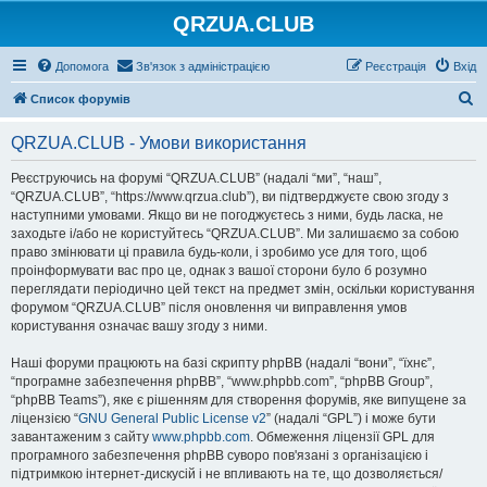
QRZUA.CLUB
Допомога
Зв'язок з адміністрацією
Реєстрація
Вхід
П
Список форумів
о
QRZUA.CLUB - Умови використання
ш
у
Реєструючись на форумі “QRZUA.CLUB” (надалі “ми”, “наш”,
“QRZUA.CLUB”, “https://www.qrzua.club”), ви підтверджуєте свою згоду з
к
наступними умовами. Якщо ви не погоджуєтесь з ними, будь ласка, не
заходьте і/або не користуйтесь “QRZUA.CLUB”. Ми залишаємо за собою
право змінювати ці правила будь-коли, і зробимо усе для того, щоб
проінформувати вас про це, однак з вашої сторони було б розумно
переглядати періодично цей текст на предмет змін, оскільки користування
форумом “QRZUA.CLUB” після оновлення чи виправлення умов
користування означає вашу згоду з ними.
Наші форуми працюють на базі скрипту phpBB (надалі “вони”, “їхнє”,
“програмне забезпечення phpBB”, “www.phpbb.com”, “phpBB Group”,
“phpBB Teams”), яке є рішенням для створення форумів, яке випущене за
ліцензією “
GNU General Public License v2
” (надалі “GPL”) і може бути
завантаженим з сайту
www.phpbb.com
. Обмеження ліцензії GPL для
програмного забезпечення phpBB суворо пов'язані з організацією і
підтримкою інтернет-дискусій і не впливають на те, що дозволяється/