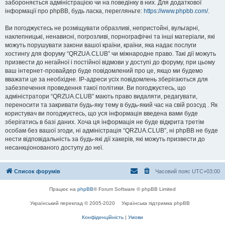
забороняється адміністрацією чи на поведінку в них. Для додаткової
інформації про phpBB, будь ласка, перегляньте:
https://www.phpbb.com/
.
Ви погоджуєтесь не розміщувати образливі, непристойні, вульгарні,
наклепницькі, ненависні, погрозливі, порнографічні та інші матеріали, які
можуть порушувати закони вашої країни, країни, яка надає послуги
хостингу для форуму “QRZUA.CLUB” чи міжнародне право. Такі дії можуть
призвести до негайної і постійної відмови у доступі до форуму, при цьому
ваш інтернет-провайдер буде повідомлений про це, якщо ми будемо
вважати це за необхідне. IP-адреси усіх повідомлень зберігаються для
забезпечення проведення такої політики. Ви погоджуєтесь, що
адміністратори “QRZUA.CLUB” мають право видаляти, редагувати,
переносити та закривати будь-яку тему в будь-який час на свій розсуд . Як
користувач ви погоджуєтесь, що уся інформація введена вами буде
зберігатись в базі даних. Хоча ця інформація не буде відкрита третім
особам без вашої згоди, ні адміністрація “QRZUA.CLUB”, ні phpBB не буде
нести відповідальність за будь-які дії хакерів, які можуть призвести до
несанкціонованого доступу до неї.
Список форумів
Часовий пояс
UTC+03:00
Працює на
phpBB
® Forum Software © phpBB Limited
Український переклад © 2005-2020
Українська підтримка phpBB
Конфіденційність
|
Умови