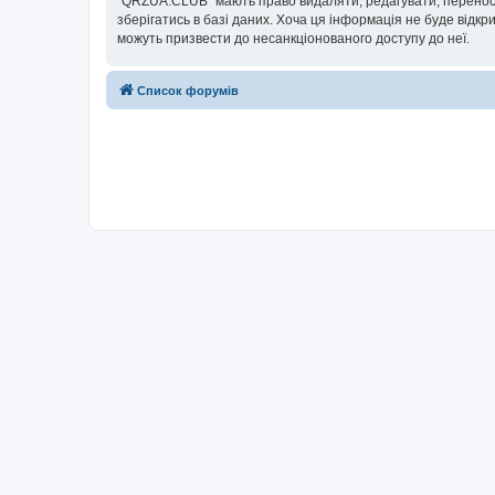
“QRZUA.CLUB” мають право видаляти, редагувати, переносит
зберігатись в базі даних. Хоча ця інформація не буде відкри
можуть призвести до несанкціонованого доступу до неї.
Список форумів