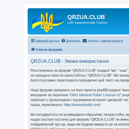
QRZUA.CLUB
сайт радіоаматорів України
Швидкий доступ
Допомога
Зв'язок з адміністрацією
Список форумів
QRZUA.CLUB - Умови використання
Реєструючись на форумі “QRZUA.CLUB” (надалі “ми”, “наш”, 
не заходьте і/або не користуйтесь “QRZUA.CLUB”. Ми залиш
було б розумно переглядати періодично цей текст на пред
Наші форуми працюють на базі скрипту phpBB (надалі “вони”
випущене за ліцензією “
GNU General Public License v2
” (на
пов'язані з організацією і підтримкою інтернет-дискусій і 
ласка, перегляньте:
https://www.phpbb.com/
.
Ви погоджуєтесь не розміщувати образливі, непристойні, вул
надає послуги хостингу для форуму “QRZUA.CLUB” чи міжнаро
повідомлений про це, якщо ми будемо вважати це за необхі