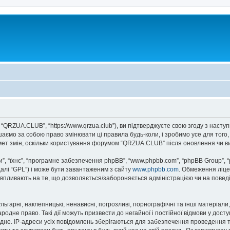
“QRZUA.CLUB”, “https://www.qrzua.club”), ви підтверджуєте свою згоду з насту
аємо за собою право змінювати ці правила будь-коли, і зробимо усе для того
мет змін, оскільки користування форумом “QRZUA.CLUB” після оновлення чи в
, “їхнє”, “програмне забезпечення phpBB”, “www.phpbb.com”, “phpBB Group”, 
далі “GPL”) і може бути завантаженим з сайту
www.phpbb.com
. Обмеження ліце
не впливають на те, що дозволяється/забороняється адміністрацією чи на повед
ьгарні, наклепницькі, ненависні, погрозливі, порнографічні та інші матеріали,
дне право. Такі дії можуть призвести до негайної і постійної відмови у дост
дне. IP-адреси усіх повідомлень зберігаються для забезпечення проведення т