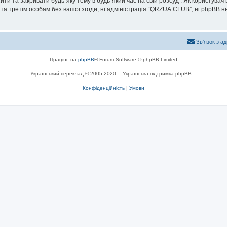
и та закривати будь-яку тему в будь-який час на свій розсуд . Як користувач
та третім особам без вашої згоди, ні адміністрація “QRZUA.CLUB”, ні phpBB не б
Зв'язок з а
Працює на
phpBB
® Forum Software © phpBB Limited
Український переклад © 2005-2020
Українська підтримка phpBB
Конфіденційність
|
Умови