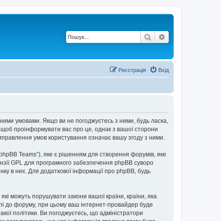
Пошук
Розширений по
Реєстрація
Вхід
пними умовами. Якщо ви не погоджуєтесь з ними, будь ласка,
, щоб проінформувати вас про це, однак з вашої сторони
иправлення умов користування означає вашу згоду з ними.
“phpBB Teams”), яке є рішенням для створення форумів, яке
нзії GPL для програмного забезпечення phpBB суворо
інку в них. Для додаткової інформації про phpBB, будь
 які можуть порушувати закони вашої країни, країни, яка
упі до форуму, при цьому ваш інтернет-провайдер буде
акої політики. Ви погоджуєтесь, що адміністратори