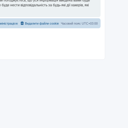
 ви погоджуєтесь, що уся інформація введена вами буде
уде нести відповідальність за будь-які дії хакерів, які
дміністрацією
Видалити файли cookie
Часовий пояс
UTC+03:00