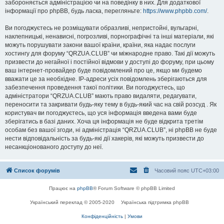
забороняється адміністрацією чи на поведінку в них. Для додаткової
інформації про phpBB, будь ласка, перегляньте:
https://www.phpbb.com/
.
Ви погоджуєтесь не розміщувати образливі, непристойні, вульгарні,
наклепницькі, ненависні, погрозливі, порнографічні та інші матеріали, які
можуть порушувати закони вашої країни, країни, яка надає послуги
хостингу для форуму “QRZUA.CLUB” чи міжнародне право. Такі дії можуть
призвести до негайної і постійної відмови у доступі до форуму, при цьому
ваш інтернет-провайдер буде повідомлений про це, якщо ми будемо
вважати це за необхідне. IP-адреси усіх повідомлень зберігаються для
забезпечення проведення такої політики. Ви погоджуєтесь, що
адміністратори “QRZUA.CLUB” мають право видаляти, редагувати,
переносити та закривати будь-яку тему в будь-який час на свій розсуд . Як
користувач ви погоджуєтесь, що уся інформація введена вами буде
зберігатись в базі даних. Хоча ця інформація не буде відкрита третім
особам без вашої згоди, ні адміністрація “QRZUA.CLUB”, ні phpBB не буде
нести відповідальність за будь-які дії хакерів, які можуть призвести до
несанкціонованого доступу до неї.
Список форумів
Часовий пояс
UTC+03:00
Працює на
phpBB
® Forum Software © phpBB Limited
Український переклад © 2005-2020
Українська підтримка phpBB
Конфіденційність
|
Умови