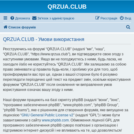
QRZUA.CLUB
Допомога
Зв'язок з адміністрацією
Реєстрація
Вхід
П
Список форумів
о
QRZUA.CLUB - Умови використання
ш
у
Реєструючись на форумі “QRZUA.CLUB” (надалі “ми”, “наш”,
“QRZUA.CLUB”, “https://www.qrzua.club”), ви підтверджуєте свою згоду з
к
наступними умовами. Якщо ви не погоджуєтесь з ними, будь ласка, не
заходьте і/або не користуйтесь “QRZUA.CLUB”. Ми залишаємо за собою
право змінювати ці правила будь-коли, і зробимо усе для того, щоб
проінформувати вас про це, однак з вашої сторони було б розумно
переглядати періодично цей текст на предмет змін, оскільки користування
форумом “QRZUA.CLUB” після оновлення чи виправлення умов
користування означає вашу згоду з ними.
Наші форуми працюють на базі скрипту phpBB (надалі “вони”, “їхнє”,
“програмне забезпечення phpBB”, “www.phpbb.com”, “phpBB Group”,
“phpBB Teams”), яке є рішенням для створення форумів, яке випущене за
ліцензією “
GNU General Public License v2
” (надалі “GPL”) і може бути
завантаженим з сайту
www.phpbb.com
. Обмеження ліцензії GPL для
програмного забезпечення phpBB суворо пов'язані з організацією і
підтримкою інтернет-дискусій і не впливають на те, що дозволяється/