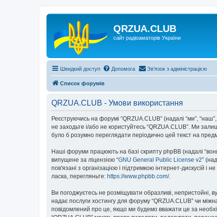
QRZUA.CLUB
сайт радіоаматорів України
Швидкий доступ
Допомога
Зв'язок з адміністрацією
Список форумів
QRZUA.CLUB - Умови використання
Реєструючись на форумі “QRZUA.CLUB” (надалі “ми”, “наш”, 
не заходьте і/або не користуйтесь “QRZUA.CLUB”. Ми залиш
було б розумно переглядати періодично цей текст на пред
Наші форуми працюють на базі скрипту phpBB (надалі “вони”
випущене за ліцензією “
GNU General Public License v2
” (на
пов'язані з організацією і підтримкою інтернет-дискусій і 
ласка, перегляньте:
https://www.phpbb.com/
.
Ви погоджуєтесь не розміщувати образливі, непристойні, вул
надає послуги хостингу для форуму “QRZUA.CLUB” чи міжнаро
повідомлений про це, якщо ми будемо вважати це за необхі