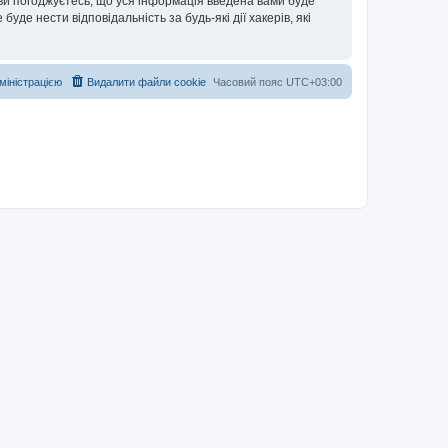
 ви погоджуєтесь, що уся інформація введена вами буде
уде нести відповідальність за будь-які дії хакерів, які
дміністрацією
Видалити файли cookie
Часовий пояс
UTC+03:00