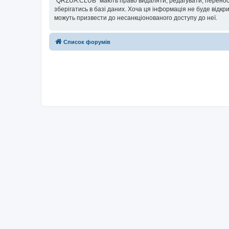
“QRZUA.CLUB” мають право видаляти, редагувати, переносит
зберігатись в базі даних. Хоча ця інформація не буде відкри
можуть призвести до несанкціонованого доступу до неї.
Список форумів