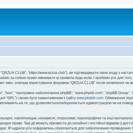
“QRZUA.CLUB”, “https://www.qrzua.club”), ви підтверджуєте свою згоду з насту
аємо за собою право змінювати ці правила будь-коли, і зробимо усе для того
мет змін, оскільки користування форумом “QRZUA.CLUB” після оновлення чи в
, “їхнє”, “програмне забезпечення phpBB”, “www.phpbb.com”, “phpBB Group”, 
далі “GPL”) і може бути завантаженим з сайту
www.phpbb.com
. Обмеження ліце
не впливають на те, що дозволяється/забороняється адміністрацією чи на повед
ьгарні, наклепницькі, ненависні, погрозливі, порнографічні та інші матеріали,
дне право. Такі дії можуть призвести до негайної і постійної відмови у дост
дне. IP-адреси усіх повідомлень зберігаються для забезпечення проведення т