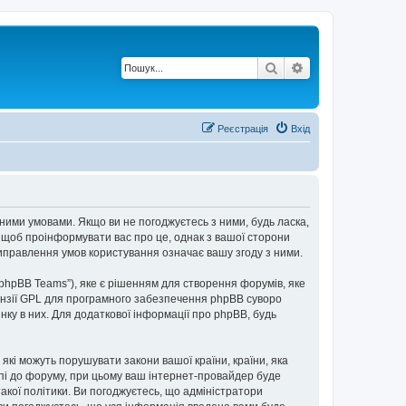
Пошук
Розширений по
Реєстрація
Вхід
пними умовами. Якщо ви не погоджуєтесь з ними, будь ласка,
, щоб проінформувати вас про це, однак з вашої сторони
иправлення умов користування означає вашу згоду з ними.
“phpBB Teams”), яке є рішенням для створення форумів, яке
нзії GPL для програмного забезпечення phpBB суворо
інку в них. Для додаткової інформації про phpBB, будь
 які можуть порушувати закони вашої країни, країни, яка
упі до форуму, при цьому ваш інтернет-провайдер буде
акої політики. Ви погоджуєтесь, що адміністратори