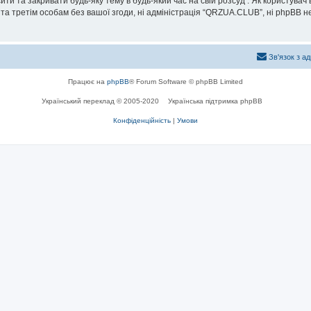
и та закривати будь-яку тему в будь-який час на свій розсуд . Як користувач
та третім особам без вашої згоди, ні адміністрація “QRZUA.CLUB”, ні phpBB не б
Зв'язок з а
Працює на
phpBB
® Forum Software © phpBB Limited
Український переклад © 2005-2020
Українська підтримка phpBB
Конфіденційність
|
Умови