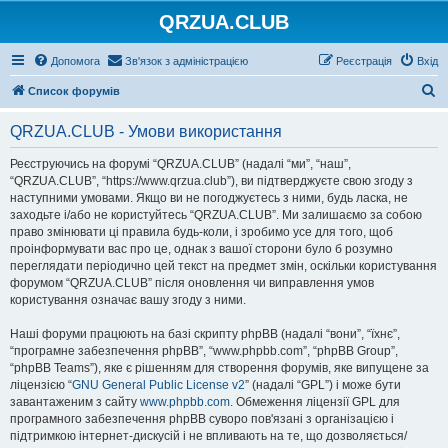
QRZUA.CLUB
Допомога
Зв'язок з адміністрацією
Реєстрація
Вхід
П
Список форумів
о
QRZUA.CLUB - Умови використання
ш
у
Реєструючись на форумі “QRZUA.CLUB” (надалі “ми”, “наш”,
“QRZUA.CLUB”, “https://www.qrzua.club”), ви підтверджуєте свою згоду з
к
наступними умовами. Якщо ви не погоджуєтесь з ними, будь ласка, не
заходьте і/або не користуйтесь “QRZUA.CLUB”. Ми залишаємо за собою
право змінювати ці правила будь-коли, і зробимо усе для того, щоб
проінформувати вас про це, однак з вашої сторони було б розумно
переглядати періодично цей текст на предмет змін, оскільки користування
форумом “QRZUA.CLUB” після оновлення чи виправлення умов
користування означає вашу згоду з ними.
Наші форуми працюють на базі скрипту phpBB (надалі “вони”, “їхнє”,
“програмне забезпечення phpBB”, “www.phpbb.com”, “phpBB Group”,
“phpBB Teams”), яке є рішенням для створення форумів, яке випущене за
ліцензією “
GNU General Public License v2
” (надалі “GPL”) і може бути
завантаженим з сайту
www.phpbb.com
. Обмеження ліцензії GPL для
програмного забезпечення phpBB суворо пов'язані з організацією і
підтримкою інтернет-дискусій і не впливають на те, що дозволяється/