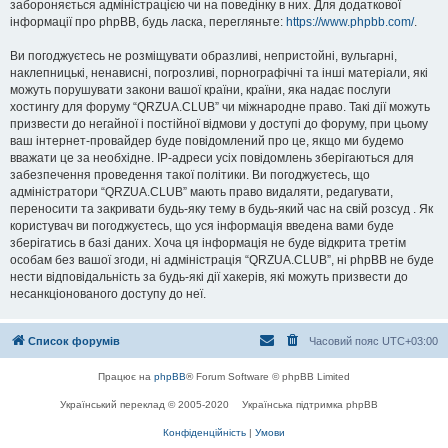
забороняється адміністрацією чи на поведінку в них. Для додаткової
інформації про phpBB, будь ласка, перегляньте:
https://www.phpbb.com/
.
Ви погоджуєтесь не розміщувати образливі, непристойні, вульгарні,
наклепницькі, ненависні, погрозливі, порнографічні та інші матеріали, які
можуть порушувати закони вашої країни, країни, яка надає послуги
хостингу для форуму “QRZUA.CLUB” чи міжнародне право. Такі дії можуть
призвести до негайної і постійної відмови у доступі до форуму, при цьому
ваш інтернет-провайдер буде повідомлений про це, якщо ми будемо
вважати це за необхідне. IP-адреси усіх повідомлень зберігаються для
забезпечення проведення такої політики. Ви погоджуєтесь, що
адміністратори “QRZUA.CLUB” мають право видаляти, редагувати,
переносити та закривати будь-яку тему в будь-який час на свій розсуд . Як
користувач ви погоджуєтесь, що уся інформація введена вами буде
зберігатись в базі даних. Хоча ця інформація не буде відкрита третім
особам без вашої згоди, ні адміністрація “QRZUA.CLUB”, ні phpBB не буде
нести відповідальність за будь-які дії хакерів, які можуть призвести до
несанкціонованого доступу до неї.
Список форумів
Часовий пояс
UTC+03:00
Працює на
phpBB
® Forum Software © phpBB Limited
Український переклад © 2005-2020
Українська підтримка phpBB
Конфіденційність
|
Умови