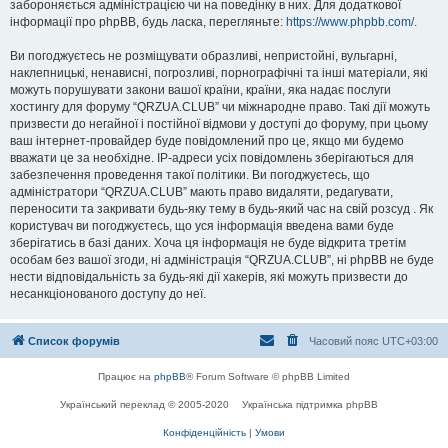
забороняється адміністрацією чи на поведінку в них. Для додаткової
інформації про phpBB, будь ласка, перегляньте:
https://www.phpbb.com/
.
Ви погоджуєтесь не розміщувати образливі, непристойні, вульгарні,
наклепницькі, ненависні, погрозливі, порнографічні та інші матеріали, які
можуть порушувати закони вашої країни, країни, яка надає послуги
хостингу для форуму “QRZUA.CLUB” чи міжнародне право. Такі дії можуть
призвести до негайної і постійної відмови у доступі до форуму, при цьому
ваш інтернет-провайдер буде повідомлений про це, якщо ми будемо
вважати це за необхідне. IP-адреси усіх повідомлень зберігаються для
забезпечення проведення такої політики. Ви погоджуєтесь, що
адміністратори “QRZUA.CLUB” мають право видаляти, редагувати,
переносити та закривати будь-яку тему в будь-який час на свій розсуд . Як
користувач ви погоджуєтесь, що уся інформація введена вами буде
зберігатись в базі даних. Хоча ця інформація не буде відкрита третім
особам без вашої згоди, ні адміністрація “QRZUA.CLUB”, ні phpBB не буде
нести відповідальність за будь-які дії хакерів, які можуть призвести до
несанкціонованого доступу до неї.
Список форумів
Часовий пояс
UTC+03:00
Працює на
phpBB
® Forum Software © phpBB Limited
Український переклад © 2005-2020
Українська підтримка phpBB
Конфіденційність
|
Умови