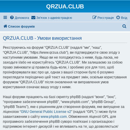
QRZUA.CLUB
Допомога
Зв'язок з адміністрацією
Реєстрація
Вхід
П
Список форумів
о
QRZUA.CLUB - Умови використання
ш
у
Реєструючись на форумі “QRZUA.CLUB” (надалі “ми”, “наш”,
“QRZUA.CLUB”, “https://www.qrzua.club”), ви підтверджуєте свою згоду з
к
наступними умовами. Якщо ви не погоджуєтесь з ними, будь ласка, не
заходьте і/або не користуйтесь “QRZUA.CLUB”. Ми залишаємо за собою
право змінювати ці правила будь-коли, і зробимо усе для того, щоб
проінформувати вас про це, однак з вашої сторони було б розумно
переглядати періодично цей текст на предмет змін, оскільки користування
форумом “QRZUA.CLUB” після оновлення чи виправлення умов
користування означає вашу згоду з ними.
Наші форуми працюють на базі скрипту phpBB (надалі “вони”, “їхнє”,
“програмне забезпечення phpBB”, “www.phpbb.com”, “phpBB Group”,
“phpBB Teams”), яке є рішенням для створення форумів, яке випущене за
ліцензією “
GNU General Public License v2
” (надалі “GPL”) і може бути
завантаженим з сайту
www.phpbb.com
. Обмеження ліцензії GPL для
програмного забезпечення phpBB суворо пов'язані з організацією і
підтримкою інтернет-дискусій і не впливають на те, що дозволяється/