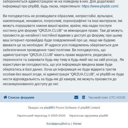
забороняється адміністрацією чи на поведінку в них. Для додаткової
інформації про phpBB, будь ласка, перегляньте:
https://www.phpbb.com/
.
Ви погоджуєтесь не розміщувати образливі, непристойні, вульгарні,
наклепницькі, ненависні, погрозливі, порнографічні та інші матеріали, які
можуть порушувати закони вашої країни, країни, яка надає послуги
хостингу для форуму “QRZUA.CLUB” чи міжнародне право. Такі дії можуть
призвести до негайної і постійної відмови у доступі до форуму, при цьому
ваш інтернет-провайдер буде повідомлений про це, якщо ми будемо
вважати це за необхідне. IP-адреси усіх повідомлень зберігаються для
забезпечення проведення такої політики. Ви погоджуєтесь, що
адміністратори “QRZUA.CLUB” мають право видаляти, редагувати,
переносити та закривати будь-яку тему в будь-який час на свій розсуд . Як
користувач ви погоджуєтесь, що уся інформація введена вами буде
зберігатись в базі даних. Хоча ця інформація не буде відкрита третім
особам без вашої згоди, ні адміністрація “QRZUA.CLUB”, ні phpBB не буде
нести відповідальність за будь-які дії хакерів, які можуть призвести до
несанкціонованого доступу до неї.
Список форумів
Часовий пояс
UTC+03:00
Працює на
phpBB
® Forum Software © phpBB Limited
Український переклад © 2005-2020
Українська підтримка phpBB
Конфіденційність
|
Умови