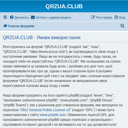
QRZUA.CLUB
Допомога
Зв'язок з адміністрацією
Реєстрація
Вхід
П
Список форумів
о
QRZUA.CLUB - Умови використання
ш
у
Реєструючись на форумі “QRZUA.CLUB” (надалі “ми”, “наш”,
“QRZUA.CLUB”, “https://www.qrzua.club”), ви підтверджуєте свою згоду з
к
наступними умовами. Якщо ви не погоджуєтесь з ними, будь ласка, не
заходьте і/або не користуйтесь “QRZUA.CLUB”. Ми залишаємо за собою
право змінювати ці правила будь-коли, і зробимо усе для того, щоб
проінформувати вас про це, однак з вашої сторони було б розумно
переглядати періодично цей текст на предмет змін, оскільки користування
форумом “QRZUA.CLUB” після оновлення чи виправлення умов
користування означає вашу згоду з ними.
Наші форуми працюють на базі скрипту phpBB (надалі “вони”, “їхнє”,
“програмне забезпечення phpBB”, “www.phpbb.com”, “phpBB Group”,
“phpBB Teams”), яке є рішенням для створення форумів, яке випущене за
ліцензією “
GNU General Public License v2
” (надалі “GPL”) і може бути
завантаженим з сайту
www.phpbb.com
. Обмеження ліцензії GPL для
програмного забезпечення phpBB суворо пов'язані з організацією і
підтримкою інтернет-дискусій і не впливають на те, що дозволяється/