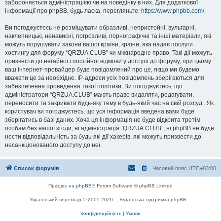
забороняється адміністрацією чи на поведінку в них. Для додаткової
інформації про phpBB, будь ласка, перегляньте:
https://www.phpbb.com/
.
Ви погоджуєтесь не розміщувати образливі, непристойні, вульгарні,
наклепницькі, ненависні, погрозливі, порнографічні та інші матеріали, які
можуть порушувати закони вашої країни, країни, яка надає послуги
хостингу для форуму “QRZUA.CLUB” чи міжнародне право. Такі дії можуть
призвести до негайної і постійної відмови у доступі до форуму, при цьому
ваш інтернет-провайдер буде повідомлений про це, якщо ми будемо
вважати це за необхідне. IP-адреси усіх повідомлень зберігаються для
забезпечення проведення такої політики. Ви погоджуєтесь, що
адміністратори “QRZUA.CLUB” мають право видаляти, редагувати,
переносити та закривати будь-яку тему в будь-який час на свій розсуд . Як
користувач ви погоджуєтесь, що уся інформація введена вами буде
зберігатись в базі даних. Хоча ця інформація не буде відкрита третім
особам без вашої згоди, ні адміністрація “QRZUA.CLUB”, ні phpBB не буде
нести відповідальність за будь-які дії хакерів, які можуть призвести до
несанкціонованого доступу до неї.
Список форумів
Часовий пояс
UTC+03:00
Працює на
phpBB
® Forum Software © phpBB Limited
Український переклад © 2005-2020
Українська підтримка phpBB
Конфіденційність
|
Умови