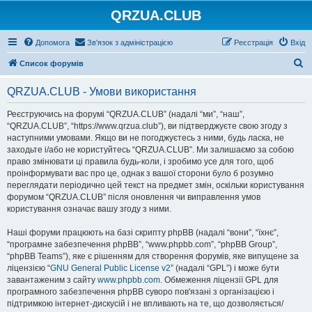
QRZUA.CLUB
Допомога
Зв'язок з адміністрацією
Реєстрація
Вхід
П
Список форумів
о
QRZUA.CLUB - Умови використання
ш
у
Реєструючись на форумі “QRZUA.CLUB” (надалі “ми”, “наш”,
“QRZUA.CLUB”, “https://www.qrzua.club”), ви підтверджуєте свою згоду з
к
наступними умовами. Якщо ви не погоджуєтесь з ними, будь ласка, не
заходьте і/або не користуйтесь “QRZUA.CLUB”. Ми залишаємо за собою
право змінювати ці правила будь-коли, і зробимо усе для того, щоб
проінформувати вас про це, однак з вашої сторони було б розумно
переглядати періодично цей текст на предмет змін, оскільки користування
форумом “QRZUA.CLUB” після оновлення чи виправлення умов
користування означає вашу згоду з ними.
Наші форуми працюють на базі скрипту phpBB (надалі “вони”, “їхнє”,
“програмне забезпечення phpBB”, “www.phpbb.com”, “phpBB Group”,
“phpBB Teams”), яке є рішенням для створення форумів, яке випущене за
ліцензією “
GNU General Public License v2
” (надалі “GPL”) і може бути
завантаженим з сайту
www.phpbb.com
. Обмеження ліцензії GPL для
програмного забезпечення phpBB суворо пов'язані з організацією і
підтримкою інтернет-дискусій і не впливають на те, що дозволяється/