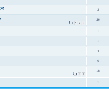
SDR
2
я
26
1
2
3
1
1
4
0
18
1
2
1