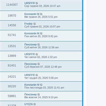
UR5FFR
1144307
Сер червня 03, 2026 10:47 am
Konstantin M
19870
Вів травня 26, 2026 5:01 pm
Freddy
14556
Суб травня 02, 2026 10:07 pm
Konstantin M
51741
Пон квітня 20, 2026 9:42 pm
Пенсіонер
13531
Суб квітня 18, 2026 11:56 am
UR5FFR
13869
Чет квітня 02, 2026 1:32 pm
Пенсіонер
81401
Суб березня 07, 2026 12:48 pm
UR5FFR
24221
Чет грудня 25, 2025 5:06 pm
Konstantin M
30220
Пон листопада 03, 2025 11:41 am
Пенсіонер
59881
Вів жовтня 14, 2025 9:10 pm
UY2ZA
51378