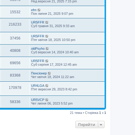
Нед вересня 21, 2025 7:15 pm
efm
15532
Пон липня 21, 2025 9:07 pm
UR5FFR
216233
Суб травня 31, 2025 9:33 am
UR5FFR
37456
П'ят квітня 18, 2025 10:50 pm
oldPsyho
40808
Суб вересня 14, 2024 10:40 am
UR5FFR
69656
Суб серпня 17, 2024 12:45 am
Пенсіонер
83368
Чет квітня 18, 2024 11:22 am
UR4LGA
170978
П'ят вересня 29, 2023 8:42 pm
UR5VCP
58336
Чет липня 06, 2023 5:52 pm
21 тема • Сторінка
1
з
1
Перейти