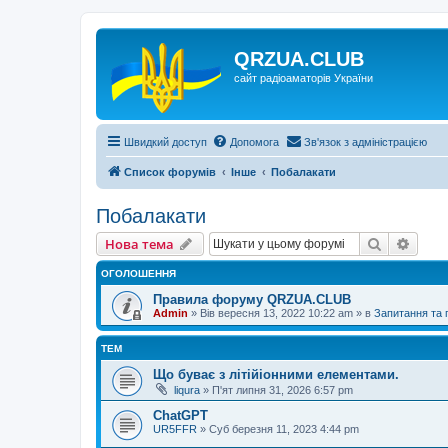
QRZUA.CLUB
сайт радіоаматорів України
Швидкий доступ
Допомога
Зв'язок з адміністрацією
Список форумів
Інше
Побалакати
Побалакати
Пошук
Розш
Нова тема
ОГОЛОШЕННЯ
Правила форуму QRZUA.CLUB
Admin
»
Вів вересня 13, 2022 10:22 am
» в
Запитання та
ТЕМ
Що буває з літійіонними елементами.
liqura
»
П'ят липня 31, 2026 6:57 pm
ChatGPT
UR5FFR
»
Суб березня 11, 2023 4:44 pm