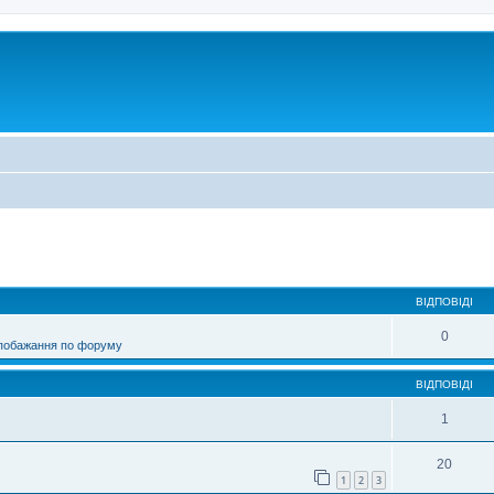
ирений пошук
ВІДПОВІДІ
0
 побажання по форуму
ВІДПОВІДІ
1
20
1
2
3