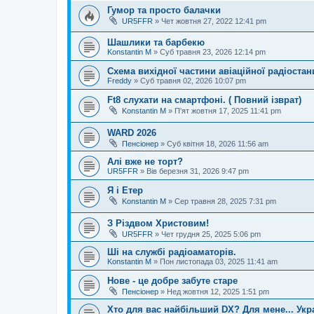
Гумор та просто балачки
UR5FFR
»
Чет жовтня 27, 2022 12:41 pm
Шашлики та барбекю
Konstantin M
»
Суб травня 23, 2026 12:14 pm
Схема вихідної частини авіаційної радіостан
Freddy
»
Суб травня 02, 2026 10:07 pm
Ft8 слухати на смартфоні. ( Повний ізврат)
Konstantin M
»
П'ят жовтня 17, 2025 11:41 pm
WARD 2026
Пенсіонер
»
Суб квітня 18, 2026 11:56 am
Алі вже не торт?
UR5FFR
»
Вів березня 31, 2026 9:47 pm
Я і Етер
Konstantin M
»
Сер травня 28, 2025 7:31 pm
З Різдвом Христовим!
UR5FFR
»
Чет грудня 25, 2025 5:06 pm
Ші на службі радіоаматорів.
Konstantin M
»
Пон листопада 03, 2025 11:41 am
Нове - це добре забуте старе
Пенсіонер
»
Нед жовтня 12, 2025 1:51 pm
Хто для вас найбільший DX? Для мене... Укра