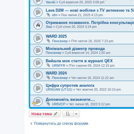
Vavolo
»
Суб вересня 20, 2025 3:09 pm
Lava D2M — нові мобілки з TV антенкою та 
efm
»
Пон липня 21, 2025 4:13 pm
Отримання позивного. Потрібна консультаці
Stas
»
Суб січня 20, 2024 3:24 pm
WARD 2025
Пенсіонер
»
П'ят квітня 18, 2025 7:23 pm
Мінімальний діаметр провода
Пенсіонер
»
Суб вересня 14, 2024 1:50 am
Вийшла моя стаття в журналі QEX
UR5FFR
»
П'ят серпня 09, 2024 12:15 pm
WARD 2024
Пенсіонер
»
Чет квітня 18, 2024 11:22 am
Цифра супротив аналога
UR5GAW (UT1G)
»
Чет жовтня 20, 2022 10:10 pm
Допоможіть визначити....
UR5VCP
»
Чет липня 06, 2023 5:12 pm
Нова тема
Повернутись до списку форумів