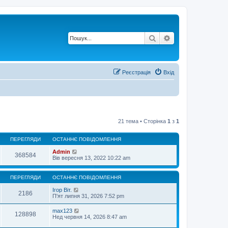
Пошук
Розширений по
Реєстрація
Вхід
21 тема • Сторінка
1
з
1
ПЕРЕГЛЯДИ
ОСТАННЄ ПОВІДОМЛЕННЯ
Admin
368584
Вів вересня 13, 2022 10:22 am
ПЕРЕГЛЯДИ
ОСТАННЄ ПОВІДОМЛЕННЯ
Ігор Віт.
2186
П'ят липня 31, 2026 7:52 pm
max123
128898
Нед червня 14, 2026 8:47 am