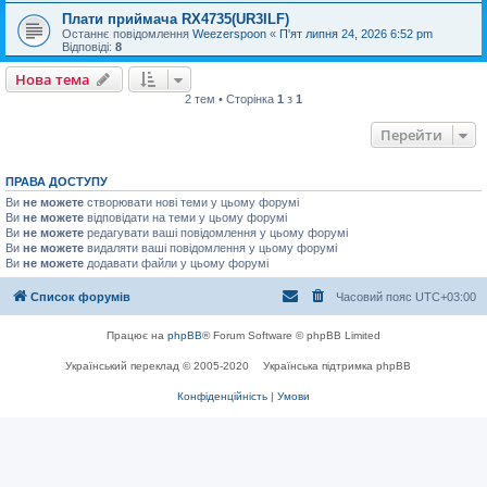
Плати приймача RX4735(UR3ILF)
Останнє повідомлення
Weezerspoon
«
П'ят липня 24, 2026 6:52 pm
Відповіді:
8
Нова тема
2 тем • Сторінка
1
з
1
Перейти
ПРАВА ДОСТУПУ
Ви
не можете
створювати нові теми у цьому форумі
Ви
не можете
відповідати на теми у цьому форумі
Ви
не можете
редагувати ваші повідомлення у цьому форумі
Ви
не можете
видаляти ваші повідомлення у цьому форумі
Ви
не можете
додавати файли у цьому форумі
Список форумів
Часовий пояс
UTC+03:00
Працює на
phpBB
® Forum Software © phpBB Limited
Український переклад © 2005-2020
Українська підтримка phpBB
Конфіденційність
|
Умови