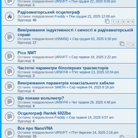
Останнє повідомлення
UR5VFT
«
Пон грудня 22, 2025 9:00 pm
Відповіді:
2
Радіоаматорський осцилограф
Останнє повідомлення
Freddy
«
Пон грудня 22, 2025 12:08 am
Відповіді:
40
1
2
3
4
5
Вимірювання індуктивності і ємності в радіоаматорській
справі
Останнє повідомлення
US5MSQ
«
Сер грудня 03, 2025 6:30 pm
Відповіді:
17
1
2
Pico NWT
Останнє повідомлення
UR5VFT
«
Сер червня 18, 2025 2:22 pm
Відповіді:
8
Частотні параметри біполярних транзисторів
Останнє повідомлення
UR5FFR
«
П'ят червня 13, 2025 10:34 pm
Відповіді:
3
Вимірювання параметрів коаксіального кабелю
Останнє повідомлення
SIMON
«
Сер червня 04, 2025 8:18 pm
Відповіді:
4
Що покаже вольтметр?
Останнє повідомлення
UR5FFR
«
Чет травня 29, 2025 4:48 pm
Відповіді:
4
Осцилограф Hantek 6022be
Останнє повідомлення
Freddy
«
Сер травня 14, 2025 6:07 am
Відповіді:
4
Все про NanoVNA
Останнє повідомлення
UR5VFT
«
П'ят березня 14, 2025 2:16 pm
Відповіді:
15