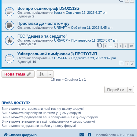
1
2
Все про осцилограф DSO2512G
Останнє повідомлення
liqura
«
Сер січня 22, 2025 6:37 pm
Відповіді:
2
Приставка до частотоміру
Останнє повідомлення
UR5VFT
«
Суб січня 11, 2025 8:45 am
ГСС "дешево та сердито"
Останнє повідомлення
UR5VCP
«
Пон вересня 11, 2023 8:07 am
Відповіді:
98
1
7
8
9
10
…
Універсальний вимірювач )) ПРОТОТИП
Останнє повідомлення
UR5FFR
«
Нед жовтня 23, 2022 9:42 pm
Відповіді:
10
1
2
Нова тема
15 тем • Сторінка
1
з
1
Перейти
ПРАВА ДОСТУПУ
Ви
не можете
створювати нові теми у цьому форумі
Ви
не можете
відповідати на теми у цьому форумі
Ви
не можете
редагувати ваші повідомлення у цьому форумі
Ви
не можете
видаляти ваші повідомлення у цьому форумі
Ви
не можете
додавати файли у цьому форумі
Список форумів
Часовий пояс
UTC+03:00