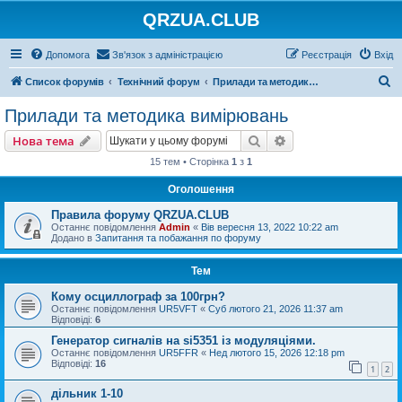
QRZUA.CLUB
Допомога
Зв'язок з адміністрацією
Реєстрація
Вхід
П
Список форумів
Технічний форум
Прилади та методика вимірювань
о
Прилади та методика вимірювань
ш
Пошук
Розширений пошу
Нова тема
у
15 тем • Сторінка
1
з
1
к
Оголошення
Правила форуму QRZUA.CLUB
Останнє повідомлення
Admin
«
Вів вересня 13, 2022 10:22 am
Додано в
Запитання та побажання по форуму
Тем
Кому осциллограф за 100грн?
Останнє повідомлення
UR5VFT
«
Суб лютого 21, 2026 11:37 am
Відповіді:
6
Генератор сигналів на si5351 із модуляціями.
Останнє повідомлення
UR5FFR
«
Нед лютого 15, 2026 12:18 pm
Відповіді:
16
1
2
дільник 1-10