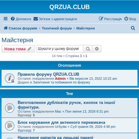
QRZUA.CLUB
Допомога
Зв'язок з адміністрацією
Реєстрація
Вхід
П
Список форумів
Технічний форум
Майстерня
о
Майстерня
ш
Пошук
Розширений пошу
Нова тема
у
14 тем • Сторінка
1
з
1
к
Оголошення
Правила форуму QRZUA.CLUB
Останнє повідомлення
Admin
«
Вів вересня 13, 2022 10:22 am
Додано в
Запитання та побажання по форуму
Тем
Виготовлення дублікатів ручок, кнопок та іншої
фурнітури.
Останнє повідомлення
Mac
«
Пон липня 13, 2026 8:31 pm
Відповіді:
5
Блок керування для антенного перемикача
Останнє повідомлення
Ur5ydw
«
Суб травня 09, 2026 4:48 pm
Відповіді:
7
Нанесення написів на лицьові панелі