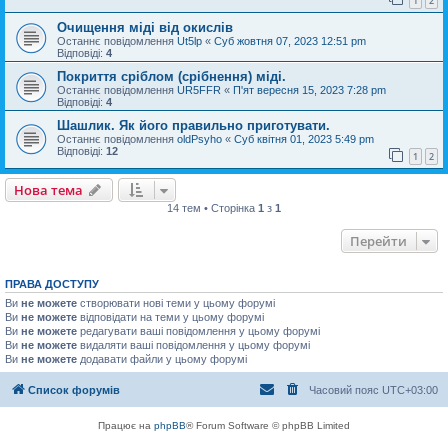
1
2
Очищення міді від окислів
Останнє повідомлення
Ut5lp
«
Суб жовтня 07, 2023 12:51 pm
Відповіді:
4
Покриття сріблом (срібнення) міді.
Останнє повідомлення
UR5FFR
«
П'ят вересня 15, 2023 7:28 pm
Відповіді:
4
Шашлик. Як його правильно приготувати.
Останнє повідомлення
oldPsyho
«
Суб квітня 01, 2023 5:49 pm
Відповіді:
12
1
2
Нова тема
14 тем • Сторінка
1
з
1
Перейти
ПРАВА ДОСТУПУ
Ви
не можете
створювати нові теми у цьому форумі
Ви
не можете
відповідати на теми у цьому форумі
Ви
не можете
редагувати ваші повідомлення у цьому форумі
Ви
не можете
видаляти ваші повідомлення у цьому форумі
Ви
не можете
додавати файли у цьому форумі
Список форумів
Часовий пояс
UTC+03:00
Працює на
phpBB
® Forum Software © phpBB Limited