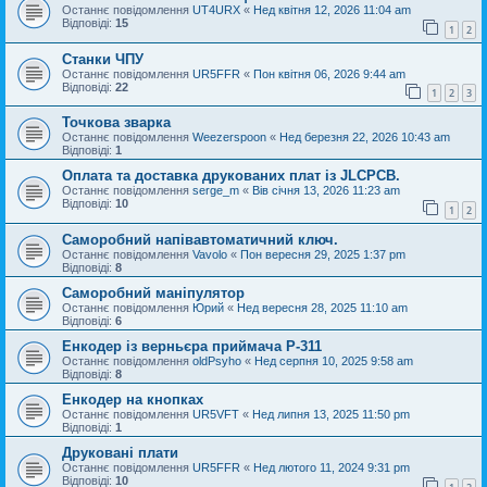
Останнє повідомлення
UT4URX
«
Нед квітня 12, 2026 11:04 am
Відповіді:
15
1
2
Станки ЧПУ
Останнє повідомлення
UR5FFR
«
Пон квітня 06, 2026 9:44 am
Відповіді:
22
1
2
3
Точкова зварка
Останнє повідомлення
Weezerspoon
«
Нед березня 22, 2026 10:43 am
Відповіді:
1
Оплата та доставка друкованих плат із JLCPCB.
Останнє повідомлення
serge_m
«
Вів січня 13, 2026 11:23 am
Відповіді:
10
1
2
Саморобний напівавтоматичний ключ.
Останнє повідомлення
Vavolo
«
Пон вересня 29, 2025 1:37 pm
Відповіді:
8
Саморобний маніпулятор
Останнє повідомлення
Юрий
«
Нед вересня 28, 2025 11:10 am
Відповіді:
6
Енкодер із верньєра приймача Р-311
Останнє повідомлення
oldPsyho
«
Нед серпня 10, 2025 9:58 am
Відповіді:
8
Енкодер на кнопках
Останнє повідомлення
UR5VFT
«
Нед липня 13, 2025 11:50 pm
Відповіді:
1
Друковані плати
Останнє повідомлення
UR5FFR
«
Нед лютого 11, 2024 9:31 pm
Відповіді:
10