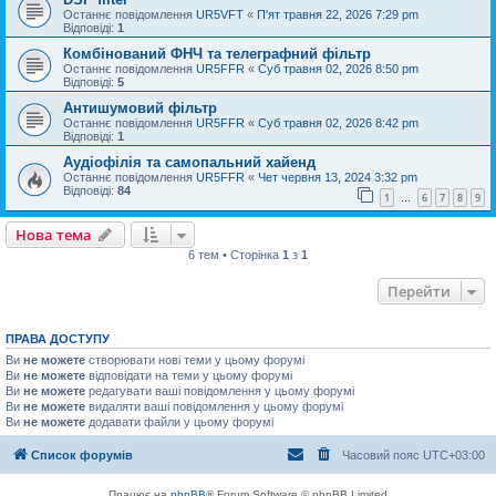
Останнє повідомлення
UR5VFT
«
П'ят травня 22, 2026 7:29 pm
Відповіді:
1
Комбінований ФНЧ та телеграфний фільтр
Останнє повідомлення
UR5FFR
«
Суб травня 02, 2026 8:50 pm
Відповіді:
5
Антишумовий фільтр
Останнє повідомлення
UR5FFR
«
Суб травня 02, 2026 8:42 pm
Відповіді:
1
Аудіофілія та самопальний хайенд
Останнє повідомлення
UR5FFR
«
Чет червня 13, 2024 3:32 pm
Відповіді:
84
1
6
7
8
9
…
Нова тема
6 тем • Сторінка
1
з
1
Перейти
ПРАВА ДОСТУПУ
Ви
не можете
створювати нові теми у цьому форумі
Ви
не можете
відповідати на теми у цьому форумі
Ви
не можете
редагувати ваші повідомлення у цьому форумі
Ви
не можете
видаляти ваші повідомлення у цьому форумі
Ви
не можете
додавати файли у цьому форумі
Список форумів
Часовий пояс
UTC+03:00
Працює на
phpBB
® Forum Software © phpBB Limited