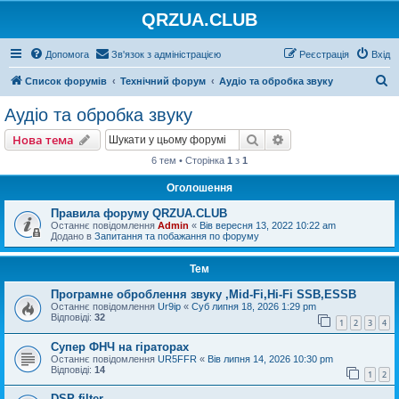
QRZUA.CLUB
Допомога
Зв'язок з адміністрацією
Реєстрація
Вхід
П
Список форумів
Технічний форум
Аудіо та обробка звуку
о
Аудіо та обробка звуку
ш
Пошук
Розширений пошу
Нова тема
у
6 тем • Сторінка
1
з
1
к
Оголошення
Правила форуму QRZUA.CLUB
Останнє повідомлення
Admin
«
Вів вересня 13, 2022 10:22 am
Додано в
Запитання та побажання по форуму
Тем
Програмне оброблення звуку ,Mid-Fi,Hi-Fi SSB,ESSB
Останнє повідомлення
Ur9ip
«
Суб липня 18, 2026 1:29 pm
Відповіді:
32
1
2
3
4
Супер ФНЧ на гіраторах
Останнє повідомлення
UR5FFR
«
Вів липня 14, 2026 10:30 pm
Відповіді:
14
1
2
DSP filter