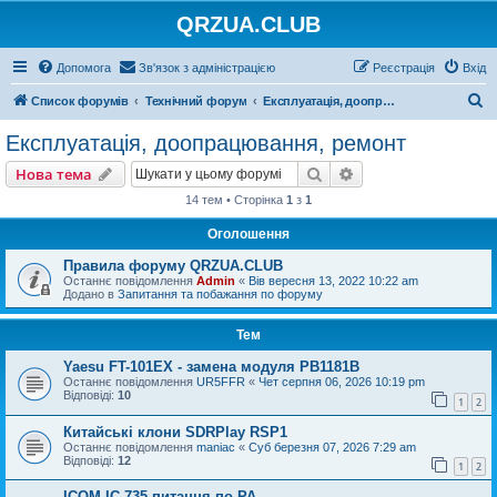
QRZUA.CLUB
Допомога
Зв'язок з адміністрацією
Реєстрація
Вхід
П
Список форумів
Технічний форум
Експлуатація, доопрацювання, ремонт
о
Експлуатація, доопрацювання, ремонт
ш
Пошук
Розширений пошу
Нова тема
у
14 тем • Сторінка
1
з
1
к
Оголошення
Правила форуму QRZUA.CLUB
Останнє повідомлення
Admin
«
Вів вересня 13, 2022 10:22 am
Додано в
Запитання та побажання по форуму
Тем
Yaesu FT-101EX - замена модуля PB1181B
Останнє повідомлення
UR5FFR
«
Чет серпня 06, 2026 10:19 pm
Відповіді:
10
1
2
Китайські клони SDRPlay RSP1
Останнє повідомлення
maniac
«
Суб березня 07, 2026 7:29 am
Відповіді:
12
1
2
ICOM IC-735 питання по РА