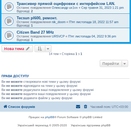
Трансивер прямой оцифровки с интерфейсом LAN.
Останнє повідомлення
Олександр ux1vx
«
Сер травня 31, 2023 1:21 pm
Відповіді:
2
Tecsun pl600, ремонт.
Останнє повідомлення
nik_doom
«
П'ят листопада 18, 2022 11:57 am
Відповіді:
1
Citizen Band 27 MHz
Останнє повідомлення
UR5VCP
«
П'ят листопада 04, 2022 9:36 pm
Відповіді:
1
Нова тема
14 тем • Сторінка
1
з
1
Перейти
ПРАВА ДОСТУПУ
Ви
не можете
створювати нові теми у цьому форумі
Ви
не можете
відповідати на теми у цьому форумі
Ви
не можете
редагувати ваші повідомлення у цьому форумі
Ви
не можете
видаляти ваші повідомлення у цьому форумі
Ви
не можете
додавати файли у цьому форумі
Список форумів
Часовий пояс
UTC+03:00
Працює на
phpBB
® Forum Software © phpBB Limited
Український переклад © 2005-2020
Українська підтримка phpBB