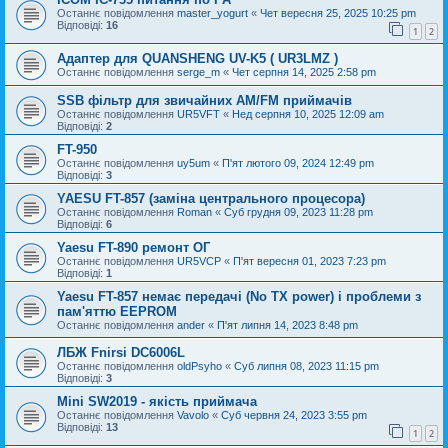
Останнє повідомлення
master_yogurt
«
Чет вересня 25, 2025 10:25 pm
Відповіді:
16
1
2
Адаптер для QUANSHENG UV-K5 ( UR3LMZ )
Останнє повідомлення
serge_m
«
Чет серпня 14, 2025 2:58 pm
SSB фільтр для звичайних AM/FM приймачів
Останнє повідомлення
UR5VFT
«
Нед серпня 10, 2025 12:09 am
Відповіді:
2
FT-950
Останнє повідомлення
uy5um
«
П'ят лютого 09, 2024 12:49 pm
Відповіді:
3
YAESU FT-857 (заміна центрального процесора)
Останнє повідомлення
Roman
«
Суб грудня 09, 2023 11:28 pm
Відповіді:
6
Yaesu FT-890 ремонт ОГ
Останнє повідомлення
UR5VCP
«
П'ят вересня 01, 2023 7:23 pm
Відповіді:
1
Yaesu FT-857 немає передачі (No TX power) і проблеми з
пам'яттю EEPROM
Останнє повідомлення
ander
«
П'ят липня 14, 2023 8:48 pm
ЛБЖ Fnirsi DC6006L
Останнє повідомлення
oldPsyho
«
Суб липня 08, 2023 11:15 pm
Відповіді:
3
Mini SW2019 - якість приймача
Останнє повідомлення
Vavolo
«
Суб червня 24, 2023 3:55 pm
Відповіді:
13
1
2