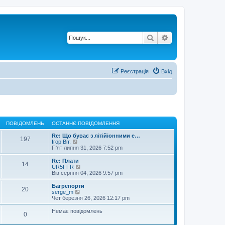
Пошук
Розширений по
Реєстрація
Вхід
ПОВІДОМЛЕНЬ
ОСТАННЄ ПОВІДОМЛЕННЯ
Re: Що буває з літійіонними е…
197
П
Ігор Віт.
е
П'ят липня 31, 2026 7:52 pm
р
е
Re: Плати
14
г
П
UR5FFR
л
е
Вів серпня 04, 2026 9:57 pm
я
р
н
е
Багрепорти
20
у
г
П
serge_m
т
л
е
Чет березня 26, 2026 12:17 pm
и
я
р
о
н
е
Немає повідомлень
с
0
у
г
т
т
л