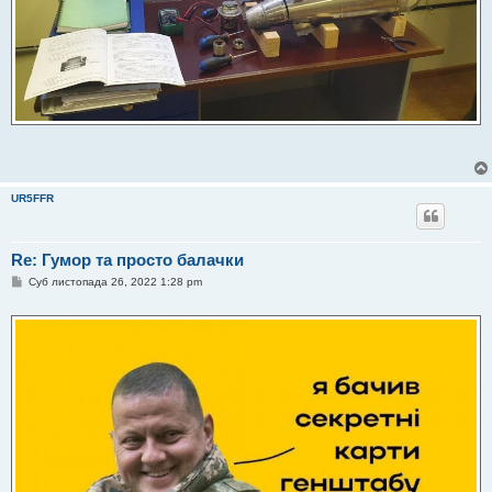
UR5FFR
Re: Гумор та просто балачки
П
Суб листопада 26, 2022 1:28 pm
о
в
і
д
о
м
л
е
н
н
я