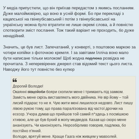
У медіа припустили, що він приїхав передастом з якимсь посланням.
Дуже малоймовірно, що воно в усній формі. Бо при перекладі з
кацапської на гвінеубісавський і потім з гвінеубісавської на
українську можна було втратити не лише окремі слова, а й повністю
спотворити зміст послання. Тож такий варіант не проходить, бо дуже
ненадійний.
Значить, це був лист. Запечатаний, у конверті, з поштовою маркою за
чотири копійки з фоточкою кремля. І за завітами Ілліча воно мало
бути написане тільки молоком! Щоб жодна
падлюка
розвідка не
прочитала. З неперевірених джерел став відомий текст цього листа.
Наводжу його тут повністю без купюр
Дорогий Володю!
Окаянні
вівцейоби
бояри схопили мене і тримають під замком.
Замість мене скрізь виставляють мого двійника. Не вір йому – той
лисий підарас то не я. Чую жити мені лишилося недовго. Лист пишу
лівою рукою тому, що права паралізована від частої дрочки на
есєсєр. Учора думав що прийшов той самий п*здець з посмішкою
хтивою, але це був бухий в жопу медведєв. Казав що скоро мене
ананізують. Чи канонізують. Нерозбірливо говорив, падлюка, бо
постійно п'яний.
Володю, врятуй мене. Краще Гаага ніж живцем у мавзолей.