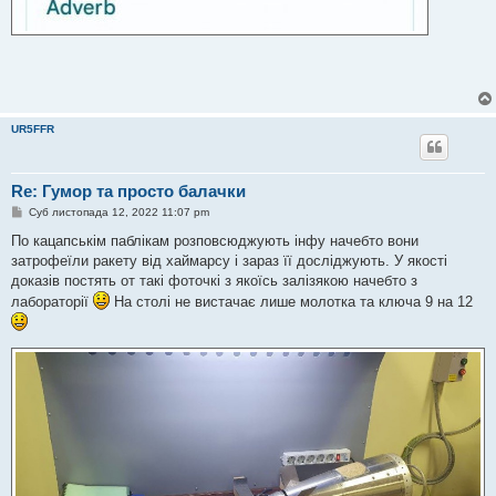
UR5FFR
Re: Гумор та просто балачки
П
Суб листопада 12, 2022 11:07 pm
о
в
По кацапськім паблікам розповсюджують інфу начебто вони
і
затрофеїли ракету від хаймарсу і зараз її досліджують. У якості
д
о
доказів постять от такі фоточкі з якоїсь залізякою начебто з
м
лабораторії
На столі не вистачає лише молотка та ключа 9 на 12
л
е
н
н
я