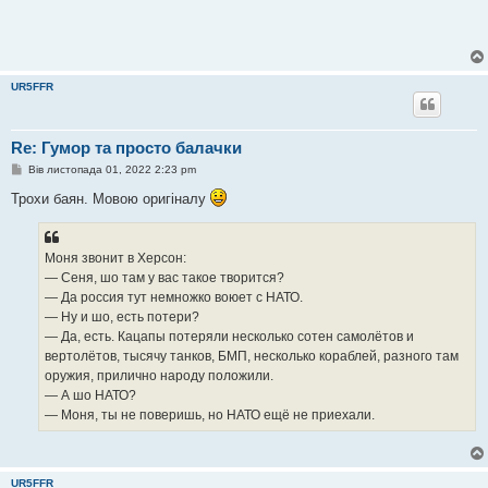
UR5FFR
Re: Гумор та просто балачки
П
Вів листопада 01, 2022 2:23 pm
о
в
Трохи баян. Мовою оригіналу
і
д
о
м
Моня звонит в Херсон:
л
е
— Сеня, шо там у вас такое творится?
н
— Да россия тут немножко воюет с НАТО.
н
я
— Ну и шо, есть потери?
— Да, есть. Кацапы потеряли несколько сотен самолётов и
вертолётов, тысячу танков, БМП, несколько кораблей, разного там
оружия, прилично народу положили.
— А шо НАТО?
— Моня, ты не поверишь, но НАТО ещё не приехали.
UR5FFR