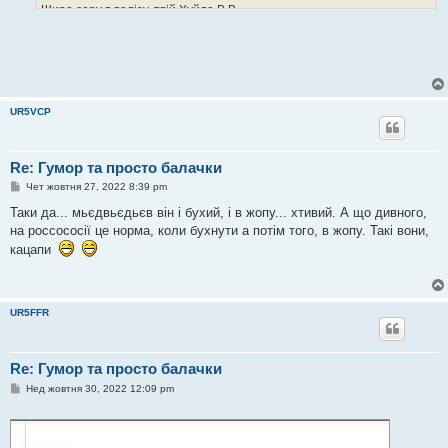
Щиро серу в валізу, твій Хуйло В.В.
UR5VCP
Re: Гумор та просто балачки
П
Чет жовтня 27, 2022 8:39 pm
о
в
Таки да... мьєдвьєдьєв він і бухий, і в жопу... хтивий. А що дивного,
і
на россососії це норма, коли бухнути а потім того, в жопу. Такі вони,
д
о
кацапи
м
л
е
н
н
UR5FFR
я
Re: Гумор та просто балачки
П
Нед жовтня 30, 2022 12:09 pm
о
в
і
д
о