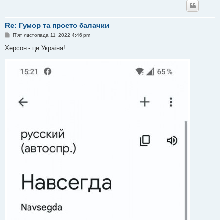
Re: Гумор та просто балачки
П
П'ят листопада 11, 2022 4:46 pm
о
в
Херсон - це Україна!
і
д
о
м
л
е
н
н
я