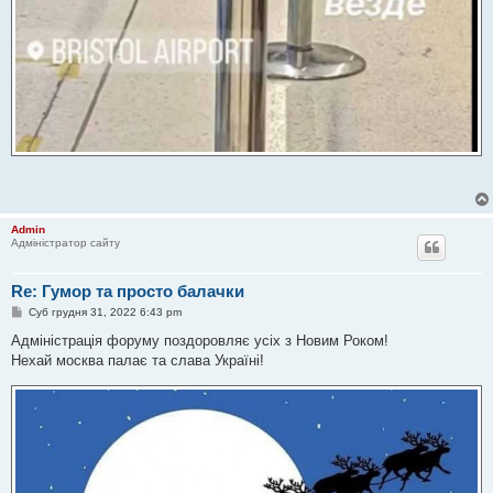
Admin
Адміністратор сайту
Re: Гумор та просто балачки
П
Суб грудня 31, 2022 6:43 pm
о
в
Адміністрація форуму поздоровляє усіх з Новим Роком!
і
Нехай москва палає та слава Україні!
д
о
м
л
е
н
н
я