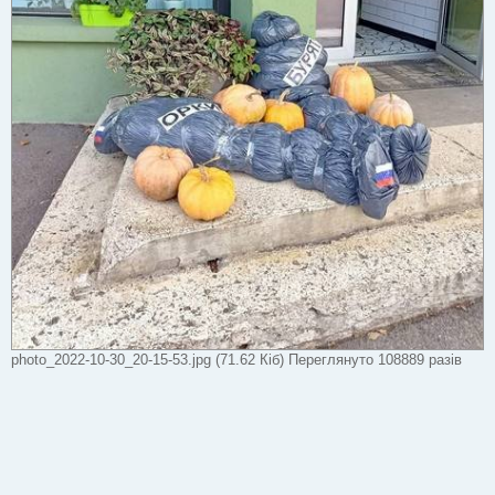
photo_2022-10-30_20-15-53.jpg (71.62 Кіб) Переглянуто 108889 разів