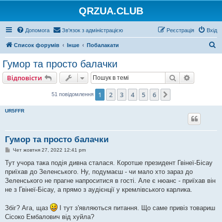
QRZUA.CLUB
Допомога
Зв'язок з адміністрацією
Реєстрація
Вхід
П
Список форумів
Інше
Побалакати
о
Гумор та просто балачки
ш
Пошук
Розшире
Відповісти
у
к
1
2
3
4
5
6
Далі
51 повідомлення
UR5FFR
Гумор та просто балачки
П
Чет жовтня 27, 2022 12:41 pm
о
в
Тут учора така подія дивна сталася. Коротше президент Гвінеї-Бісау
і
приїхав до Зеленського. Ну, подумаєш - чи мало хто зараз до
д
о
Зеленського не прагне напроситися в гості. Але є нюанс - приїхав він
м
не з Гвінеї-Бісау, а прямо з аудієнції у кремлівського карлика.
л
е
н
Збіг? Ага, щаз
І тут з'являються питання. Що саме привіз товариш
н
я
Сісоко Ембалович від хуйла?