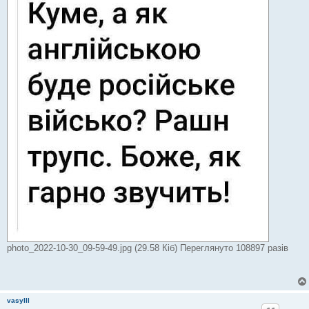
м
л
е
н
н
я
photo_2022-10-30_09-59-49.jpg (29.58 Кіб) Переглянуто 108897 разів
vasylll