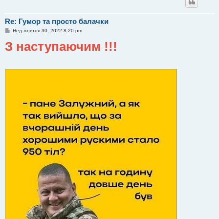
Re: Гумор та просто балачки
П
Нед жовтня 30, 2022 8:20 pm
о
З наступаючим !!!
в
і
д
о
м
л
е
н
н
я