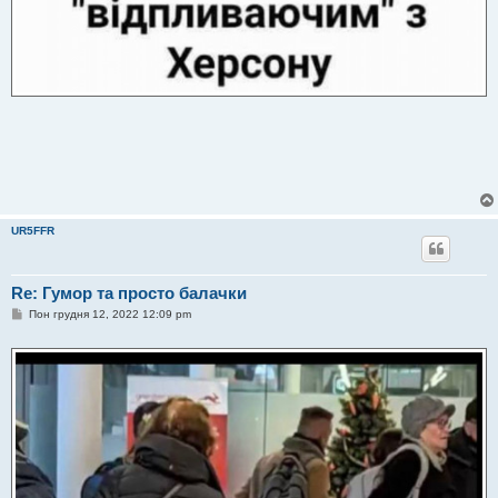
UR5FFR
Re: Гумор та просто балачки
П
Пон грудня 12, 2022 12:09 pm
о
в
і
д
о
м
л
е
н
н
я