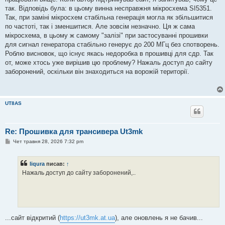
так. Відповідь була: в цьому винна несправжня мікросхема SI5351.
Так, при заміні мікросхем стабільна генерація могла як збільшитися
по частоті, так і зменшитися. Але зовсім незначно. Ця ж сама
мікросхема, в цьому ж самому "залізі" при застосуванні прошивки
для сигнал генератора стабільно генерує до 200 МГц без спотворень.
Роблю висновок, що існує якась недоробка в прошивці для сдр. Так
от, може хтось уже вирішив цю проблему? Нажаль доступ до сайту
заборонений, оскільки він знаходиться на ворожій території.
UT8AS
Re: Прошивка для трансивера Ut3mk
П
Чет травня 28, 2026 7:32 pm
о
в
і
liqura
писав:
↑
д
о
Нажаль доступ до сайту заборонений,..
м
л
е
н
н
я
...сайт відкритий (
https://ut3mk.at.ua
), але оновлень я не бачив...