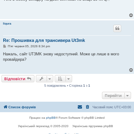
liqura
Re: Прошивка для трансивера Ut3mk
П
П'ят червня 05, 2026 8:34 pm
о
в
Нажаль, сайт UT3MK знову недоступний. Може це лише в мого
і
провайдера?
д
о
м
л
е
Відповісти
н
н
я
5 повідомлень • Сторінка
1
з
1
Перейти
Список форумів
Часовий пояс
UTC+03:00
Працює на
phpBB
® Forum Software © phpBB Limited
Український переклад © 2005-2020
Українська підтримка phpBB