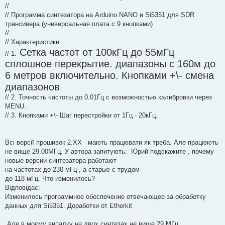
//
// Программа синтезатора на Arduino NANO и Si5351 для SDR
трансивера (универсальная плата с 9 кнопками)
//
// Характеристики:
Сетка частот от 100кГц до 55мГц
// 1.
сплошное перекрытие. диапазоны с 160м до
6 метров включительно. Кнопками +\- смена
диапазонов
.
// 2. Точность частоты до 0.01Гц с возможностью калибровки через
MENU.
// 3. Кнопками +\- Шаг перестройки от 1Гц - 20кГц.
Всі версії прошивок 2.ХХ мають працювати як треба. Але працюють
не вище 29.00МГц. У автора запитують: Юрий подскажите , почему
новые версии синтезатора работают
на частотах до 230 мГц , а старые с трудом
до 118 мГц. Что изменилось?
Відповідає:
Изменилось программное обеспечение отвечающее за обработку
данных для Si5351. Доработки от Etherkit
Але в моєму випадку на двох синтезах не вище 29 МГц...