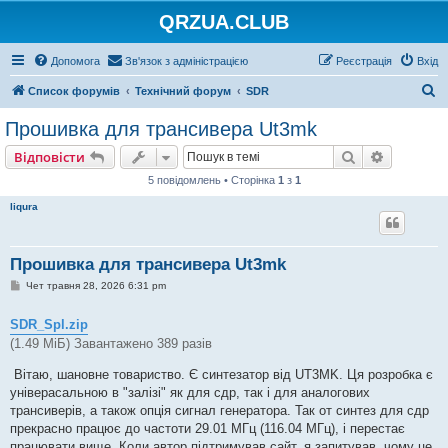
QRZUA.CLUB
Допомога
Зв'язок з адміністрацією
Реєстрація
Вхід
П
Список форумів
Технічний форум
SDR
о
Прошивка для трансивера Ut3mk
ш
Пошук
Розшире
Відповісти
у
5 повідомлень • Сторінка
1
з
1
к
liqura
Прошивка для трансивера Ut3mk
П
Чет травня 28, 2026 6:31 pm
о
в
і
SDR_Spl.zip
д
(1.49 МіБ) Завантажено 389 разів
о
м
л
Вітаю, шановне товариство. Є синтезатор від UT3MK. Ця розробка є
е
універасальною в "залізі" як для сдр, так і для аналогових
н
н
трансиверів, а також опція сигнал генератора. Так от синтез для сдр
я
прекрасно працює до частоти 29.01 МГц (116.04 МГц), і перестає
працювати вище. Коли автор підтримував сайт, я запитував, чому це