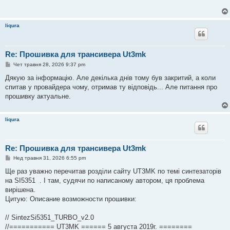
liqura
Re: Прошивка для трансивера Ut3mk
П
Чет травня 28, 2026 9:37 pm
о
в
Дякую за інформацію. Але декілька днів тому був закритий, а коли
і
спитав у провайдера чому, отримав ту відповідь... Але питання про
д
о
прошивку актуальне.
м
л
е
liqura
н
н
я
Re: Прошивка для трансивера Ut3mk
П
Нед травня 31, 2026 6:55 pm
о
в
Ще раз уважно перечитав розділи сайту UT3MK по темі синтезаторів
і
на SI5351 . І там, судячи по написаному автором, ця проблема
д
о
вирішена.
м
Цитую: Описание возможности прошивки:
л
е
н
// SintezSi5351_TURBO_v2.0
н
я
//=========== UT3MK ====== 5 августа 2019г. ========