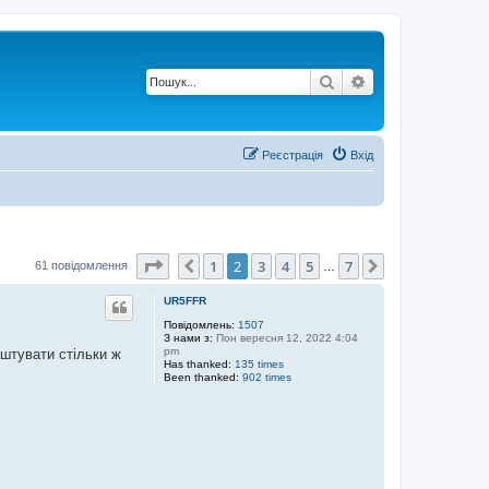
Пошук
Розширений по
Реєстрація
Вхід
Сторінка
2
з
7
1
2
3
4
5
7
Поперед.
Далі
61 повідомлення
…
UR5FFR
Повідомлень:
1507
З нами з:
Пон вересня 12, 2022 4:04
pm
оштувати стільки ж
Has thanked:
135 times
Been thanked:
902 times