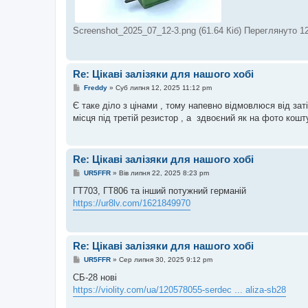
Screenshot_2025_07_12-3.png (61.64 Кіб) Переглянуто 1
Re: Цікаві залізяки для нашого хобі
П
Freddy
»
Суб липня 12, 2025 11:12 pm
о
в
Є таке діло з цінами , тому напевно відмовлюся від зат
і
місця під третій резистор , а здвоєний як на фото кош
д
о
м
л
е
Re: Цікаві залізяки для нашого хобі
н
н
П
UR5FFR
»
Вів липня 22, 2025 8:23 pm
я
о
в
ГТ703, ГТ806 та інший потужний германій
і
https://ur8lv.com/1621849970
д
о
м
л
е
Re: Цікаві залізяки для нашого хобі
н
н
П
UR5FFR
»
Сер липня 30, 2025 9:12 pm
я
о
в
СБ-28 нові
і
https://violity.com/ua/120578055-serdec ... aliza-sb28
д
о