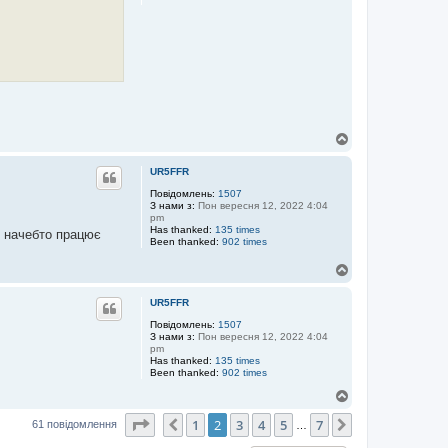
Д
о
г
UR5FFR
о
р
Повідомлень:
1507
З нами з:
Пон вересня 12, 2022 4:04
и
pm
Has thanked:
135 times
о начебто працює
Been thanked:
902 times
Д
о
г
UR5FFR
о
р
Повідомлень:
1507
З нами з:
Пон вересня 12, 2022 4:04
и
pm
Has thanked:
135 times
Been thanked:
902 times
Д
о
Сторінка
2
з
7
1
2
3
4
5
7
г
Поперед.
Далі
61 повідомлення
…
о