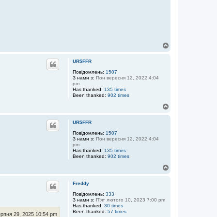
Д
о
г
UR5FFR
о
р
Повідомлень:
1507
З нами з:
Пон вересня 12, 2022 4:04
и
pm
Has thanked:
135 times
Been thanked:
902 times
Д
о
г
UR5FFR
о
р
Повідомлень:
1507
З нами з:
Пон вересня 12, 2022 4:04
и
pm
Has thanked:
135 times
Been thanked:
902 times
Д
о
г
Freddy
о
р
Повідомлень:
333
З нами з:
П'ят лютого 10, 2023 7:00 pm
и
Has thanked:
30 times
Been thanked:
57 times
ерпня 29, 2025 10:54 pm