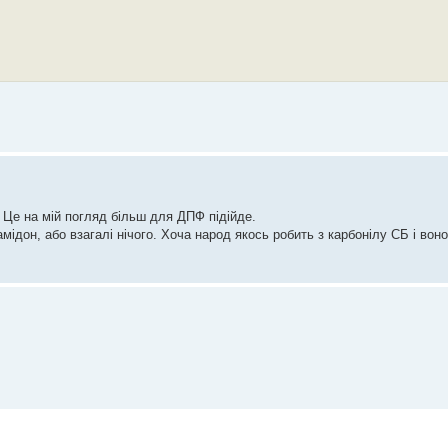
Це на мій погляд більш для ДПФ підійде.
ідон, або взагалі нічого. Хоча народ якось робить з карбонілу СБ і вон