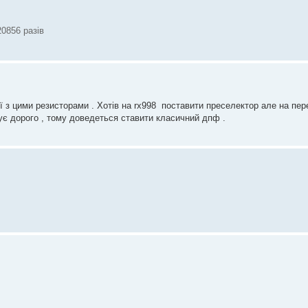
20856 разів
ії з цими резисторами . Хотів на rx998 поставити преселектор але на пер
тує дорого , тому доведеться ставити класичний дпф .