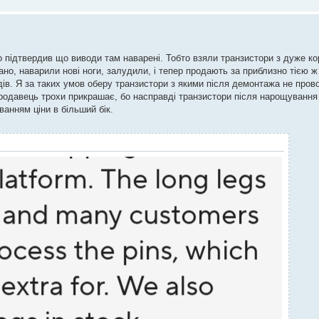
 підтвердив що виводи там наварені. Тобто взяли транзистори з дуже к
о, наварили нові ноги, залудили, і тепер продають за приблизно тією ж 
в. Я за таких умов оберу транзистори з якими після демонтажа не пров
" продавець трохи прикрашає, бо насправді транзистори після нарощування
уванням ціни в більший бік.