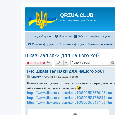
QRZUA.CLUB
сайт радіоаматорів України
Швидкий доступ
Допомога
Зв'язок з адміністрацією
Список форумів
Технічний форум
Загальні технічні 
Цікаві залізяки для нашого хобі
Відповісти
Re: Цікаві залізяки для нашого хобі
П
UR5FFR
»
Суб липня 12, 2025 8:16 pm
о
в
Коштують не дешево. І ще такий нюанс - перед тим як к
і
або навіть більше ніж резистор
д
о
https://www.aliexpress.com/item/1005008525579198.html
м
https://www.aliexpress.com/item/1005008531760514.html
л
е
https://www.aliexpress.com/item/1005003575497489.html
н
н
я