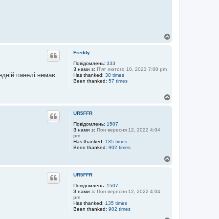
Д
о
г
Freddy
о
р
Повідомлень:
333
З нами з:
П'ят лютого 10, 2023 7:00 pm
и
едній панелі немає
Has thanked:
30 times
Been thanked:
57 times
Д
о
г
UR5FFR
о
р
Повідомлень:
1507
З нами з:
Пон вересня 12, 2022 4:04
и
pm
Has thanked:
135 times
Been thanked:
902 times
Д
о
г
UR5FFR
о
р
Повідомлень:
1507
З нами з:
Пон вересня 12, 2022 4:04
и
pm
Has thanked:
135 times
Been thanked:
902 times