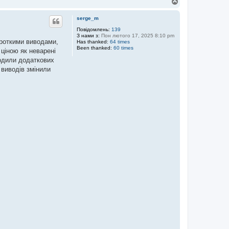
Д
о
г
serge_m
о
р
Повідомлень:
139
З нами з:
Пон лютого 17, 2025 8:10 pm
и
ороткими виводами,
Has thanked:
64 times
Been thanked:
60 times
ціною як неварені
одили додаткових
 виводів змінили