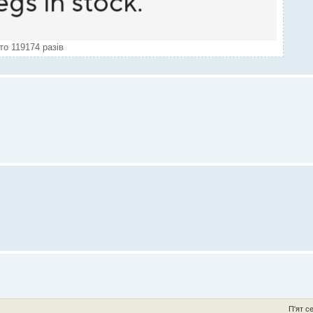
то 119174 разів
П'ят с