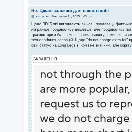
м
л
е
Re: Цікаві залізяки для нашого хобі
н
н
П
serge_m
»
Чет липня 31, 2025 4:03 pm
я
о
в
Щодо RD15 які виглядають як нові, продавець фактично
і
які раніше продавались дешевше, але продавались поган
д
о
транзистори з більш-менш нормальною довжиною виводі
м
технологічних операцій. Щодо "do not charge extra for
л
е
свій статус на Long Legs з, хоч і не значним, але кориг
н
н
я
ВКЛАДЕННЯ