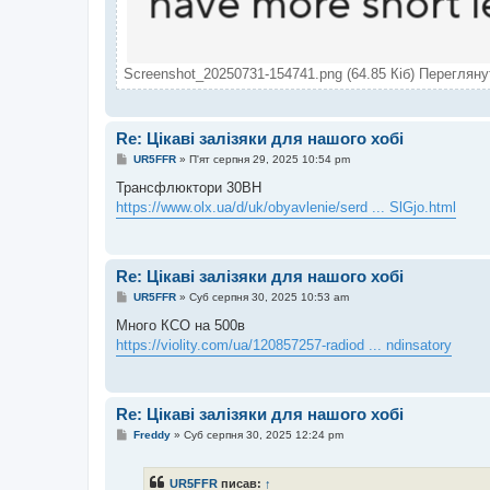
Screenshot_20250731-154741.png (64.85 Кіб) Перегляну
Re: Цікаві залізяки для нашого хобі
П
UR5FFR
»
П'ят серпня 29, 2025 10:54 pm
о
в
Трансфлюктори 30ВН
і
https://www.olx.ua/d/uk/obyavlenie/serd ... SlGjo.html
д
о
м
л
е
Re: Цікаві залізяки для нашого хобі
н
н
П
UR5FFR
»
Суб серпня 30, 2025 10:53 am
я
о
в
Много КСО на 500в
і
https://violity.com/ua/120857257-radiod ... ndinsatory
д
о
м
л
е
Re: Цікаві залізяки для нашого хобі
н
н
П
Freddy
»
Суб серпня 30, 2025 12:24 pm
я
о
в
і
UR5FFR
писав:
↑
д