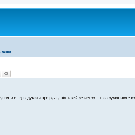
питання
Пошук
Розширений пошук
упляти слід подумати про ручку під такий резистор. І така ручка може к