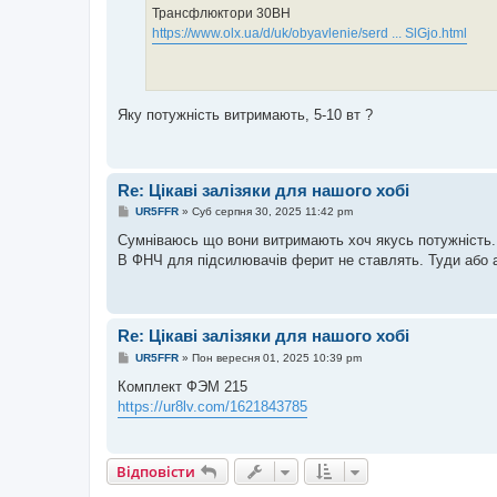
о
Трансфлюктори 30ВН
м
https://www.olx.ua/d/uk/obyavlenie/serd ... SlGjo.html
л
е
н
н
я
Яку потужність витримають, 5-10 вт ?
Re: Цікаві залізяки для нашого хобі
П
UR5FFR
»
Суб серпня 30, 2025 11:42 pm
о
в
Сумніваюсь що вони витримають хоч якусь потужність. 
і
В ФНЧ для підсилювачів ферит не ставлять. Туди або ам
д
о
м
л
е
н
Re: Цікаві залізяки для нашого хобі
н
П
я
UR5FFR
»
Пон вересня 01, 2025 10:39 pm
о
в
Комплект ФЭМ 215
і
https://ur8lv.com/1621843785
д
о
м
л
е
Відповісти
н
н