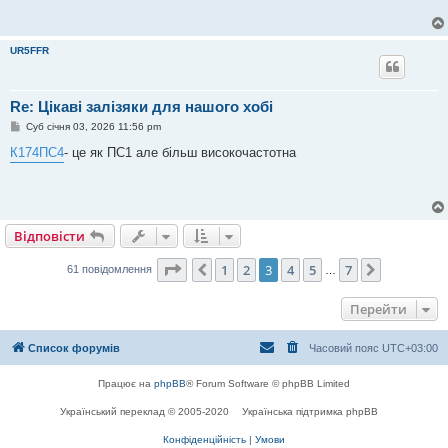
UR5FFR
Re: Цікаві залізяки для нашого хобі
П
Суб січня 03, 2026 11:56 pm
о
в
К174ПС4
- це як ПС1 але більш високочастотна
і
д
о
м
л
е
Відповісти
н
н
я
Сторінка
3
з
7
1
2
3
4
5
7
Поперед.
Далі
61 повідомлення
…
Перейти
Список форумів
Часовий пояс
UTC+03:00
Працює на
phpBB
® Forum Software © phpBB Limited
Український переклад © 2005-2020
Українська підтримка phpBB
Конфіденційність
|
Умови