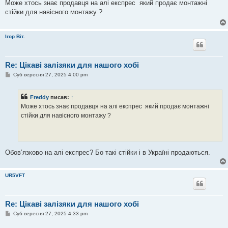
в
Може хтось знає продавця на алі експрес який продає монтажні
і
стійки для навісного монтажу ?
д
о
м
л
Ігор Віт.
е
н
н
я
Re: Цікаві залізяки для нашого хобі
П
Суб вересня 27, 2025 4:00 pm
о
в
і
Freddy
писав:
↑
д
о
Може хтось знає продавця на алі експрес який продає монтажні
м
стійки для навісного монтажу ?
л
е
н
н
я
Обовʼязково на алі експрес? Бо такі стійки і в Україні продаються.
UR5VFT
Re: Цікаві залізяки для нашого хобі
П
Суб вересня 27, 2025 4:33 pm
о
в