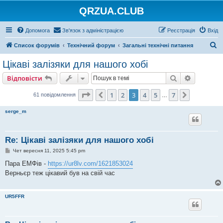
QRZUA.CLUB
Допомога
Зв'язок з адміністрацією
Реєстрація
Вхід
П
Список форумів
Технічний форум
Загальні технічні питання
о
Цікаві залізяки для нашого хобі
ш
Пошук
Розшире
Відповісти
у
к
Сторінка
3
з
7
1
2
3
4
5
7
Поперед.
Далі
61 повідомлення
…
serge_m
Re: Цікаві залізяки для нашого хобі
П
Чет вересня 11, 2025 5:45 pm
о
в
Пара ЕМФів -
https://ur8lv.com/1621853024
і
Верньєр теж цікавий був на свій час
д
о
м
л
UR5FFR
е
н
н
я