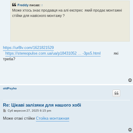
і
Freddy
писав:
↑
д
о
Може хтось знає продавця на алі експрес який продає монтажні
м
стійки для навісного монтажу ?
л
е
н
н
я
https://ur8lv.com/1621821529
https://stereopulse.com.ua/ua/p18431052 ... -3ps5.html
які
треба?
oldPsyho
Re: Цікаві залізяки для нашого хобі
П
Суб вересня 27, 2025 6:15 pm
о
в
Може отакі стійки
Стойка монтажная
і
д
о
м