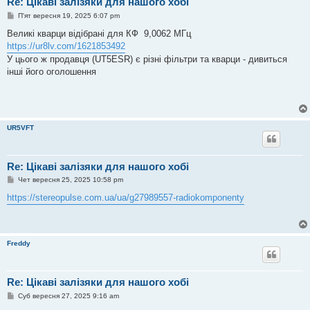
Re: Цікаві залізяки для нашого хобі
П
П'ят вересня 19, 2025 6:07 pm
о
в
Великі кварци відібрані для КФ 9,0062 МГц
і
https://ur8lv.com/1621853492
д
о
У цього ж продавця (UT5ESR) є різні фільтри та кварци - дивиться
м
інші його оголошення
л
е
н
н
я
UR5VFT
Re: Цікаві залізяки для нашого хобі
П
Чет вересня 25, 2025 10:58 pm
о
в
https://stereopulse.com.ua/ua/g27989557-radiokomponenty
і
д
о
м
л
Freddy
е
н
н
я
Re: Цікаві залізяки для нашого хобі
П
Суб вересня 27, 2025 9:16 am
о