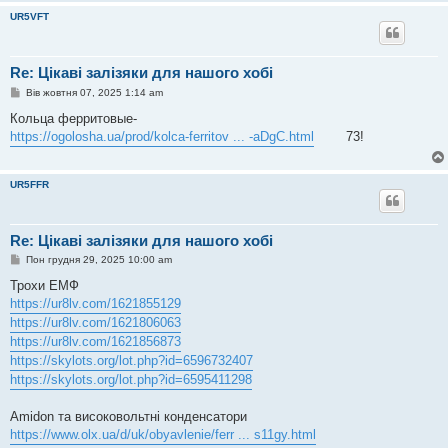
л
UR5VFT
е
н
н
я
Re: Цікаві залізяки для нашого хобі
П
Вів жовтня 07, 2025 1:14 am
о
в
Кольца ферритовые-
і
https://ogolosha.ua/prod/kolca-ferritov ... -aDgC.html
73!
д
о
м
л
UR5FFR
е
н
н
я
Re: Цікаві залізяки для нашого хобі
П
Пон грудня 29, 2025 10:00 am
о
в
Трохи ЕМФ
і
https://ur8lv.com/1621855129
д
о
https://ur8lv.com/1621806063
м
https://ur8lv.com/1621856873
л
е
https://skylots.org/lot.php?id=6596732407
н
https://skylots.org/lot.php?id=6595411298
н
я
Amidon та високовольтні конденсатори
https://www.olx.ua/d/uk/obyavlenie/ferr ... s11gy.html