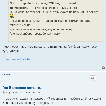
м
Проте на крайніх пасмах ккд ATU буде незначний.
л
е
Треба ретельно підібрати значення індуктивності.
н
Як на мене, то створення цієї антени схоже на придбання порося
н
я
.
Ще мене не влашьовують варіанти, коли максимум діаграми
"світить" у вікно.
Краще роташувати перпендикулярно балкону.
Але іноді вибору немає, бо такі умови.
Нічо, порося пустимо на сало та шашлик, зап'єм бурячихою і все
буде добре.
Linear loaded dipole
UR5VFT
Re: Балконна антенна.
П
Сер травня 28, 2025 1:20 am
о
в
- так вам слухати чи працювати? товариш для роботи фт8 на лоджії
і
8-го поверху застосовує подібну 73!
д