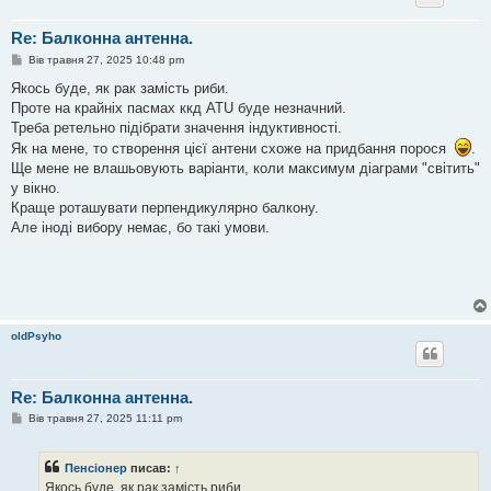
Re: Балконна антенна.
П
Вів травня 27, 2025 10:48 pm
о
в
Якось буде, як рак замість риби.
і
Проте на крайніх пасмах ккд ATU буде незначний.
д
о
Треба ретельно підібрати значення індуктивності.
м
Як на мене, то створення цієї антени схоже на придбання порося
.
л
е
Ще мене не влашьовують варіанти, коли максимум діаграми "світить"
н
у вікно.
н
я
Краще роташувати перпендикулярно балкону.
Але іноді вибору немає, бо такі умови.
oldPsyho
Re: Балконна антенна.
П
Вів травня 27, 2025 11:11 pm
о
в
і
Пенсіонер
писав:
↑
д
о
Якось буде, як рак замість риби.