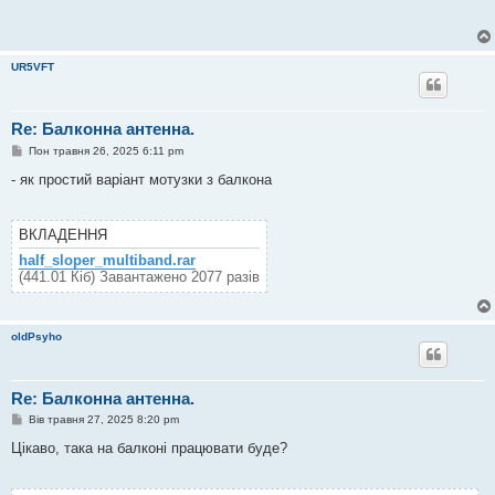
UR5VFT
Re: Балконна антенна.
П
Пон травня 26, 2025 6:11 pm
о
в
- як простий варіант мотузки з балкона
і
д
о
м
ВКЛАДЕННЯ
л
е
half_sloper_multiband.rar
н
(441.01 Кіб) Завантажено 2077 разів
н
я
oldPsyho
Re: Балконна антенна.
П
Вів травня 27, 2025 8:20 pm
о
в
Цікаво, така на балконі працювати буде?
і
д
о