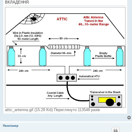
м
ВКЛАДЕННЯ
л
е
н
н
я
attic_antenna.gif (15.29 Кіб) Переглянуто 113548 разів
Пенсіонер