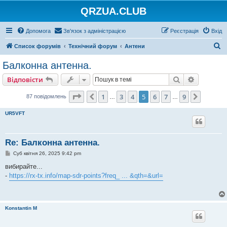
QRZUA.CLUB
Допомога
Зв'язок з адміністрацією
Реєстрація
Вхід
П
Список форумів
Технічний форум
Антени
о
Балконна антенна.
ш
Пошук
Розшире
Відповісти
у
к
Сторінка
5
з
9
1
3
4
5
6
7
9
Поперед.
Далі
87 повідомлень
…
…
UR5VFT
Re: Балконна антенна.
П
Суб квітня 26, 2025 9:42 pm
о
в
вибирайте...
і
-
https://rx-tx.info/map-sdr-points?freq_ ... &qth=&url=
д
о
м
л
е
н
Konstantin M
н
я