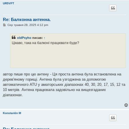
UR5VFT
Re: Балконна антенна.
П
Сер травня 28, 2025 4:12 pm
о
в
і
oldPsyho
писав:
↑
д
о
Цікаво, така на балконі працювати буде?
м
л
е
н
н
я
автор пише про цю антену - Ця проста антена була встановлена ​​на
дерев'яному горищі. Антена була узгоджена за допомогою
автоматичного ATU у аматорських діапазонах 40, 30, 20, 17, 15, 12 та
10 метрів. Антена працювала задовільно на вищезгаданих
діапазонах.
Konstantin M