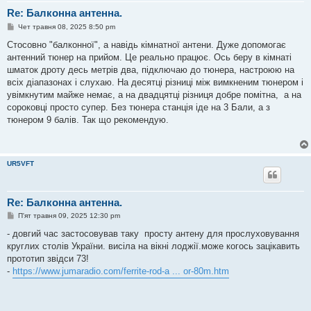
Re: Балконна антенна.
П
Чет травня 08, 2025 8:50 pm
о
в
Стосовно "балконної", а навідь кімнатної антени. Дуже допомогає
і
антенний тюнер на прийом. Це реально працює. Ось беру в кімнаті
д
о
шматок дроту десь метрів два, підключаю до тюнера, настроюю на
м
всіх діапазонах і слухаю. На десятці різниці між вимкненим тюнером і
л
е
увімкнутим майже немає, а на двадцятці різниця добре помітна, а на
н
сороковці просто супер. Без тюнера станція іде на 3 Бали, а з
н
я
тюнером 9 балів. Так що рекомендую.
UR5VFT
Re: Балконна антенна.
П
П'ят травня 09, 2025 12:30 pm
о
в
- довгий час застосовував таку просту антену для прослуховування
і
круглих столів України. висіла на вікні лоджії.може когось зацікавить
д
о
прототип звідси 73!
м
-
https://www.jumaradio.com/ferrite-rod-a ... or-80m.htm
л
е
н
н
я