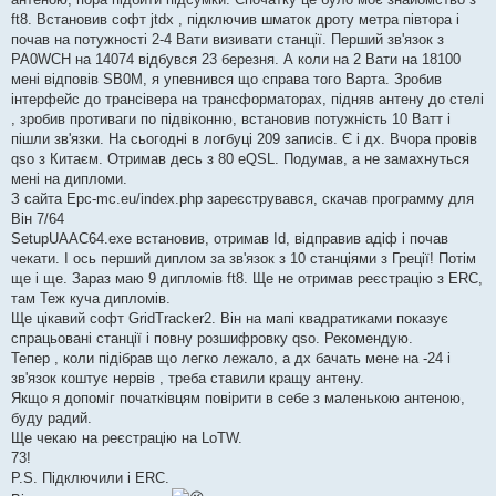
д
о
ft8. Встановив софт jtdx , підключив шматок дроту метра півтора і
м
почав на потужності 2-4 Вати визивати станції. Перший зв'язок з
л
е
PA0WCH на 14074 відбувся 23 березня. А коли на 2 Вати на 18100
н
мені відповів SB0M, я упевнився що справа того Варта. Зробив
н
я
інтерфейс до трансівера на трансформаторах, підняв антену до стелі
, зробив противаги по підвіконню, встановив потужність 10 Ватт і
пішли зв'язки. На сьогодні в логбуці 209 записів. Є і дх. Вчора провів
qso з Китаєм. Отримав десь з 80 eQSL. Подумав, а не замахнуться
мені на дипломи.
З сайта Epc-mc.eu/index.php зареєструвався, скачав программу для
Він 7/64
SetupUAAC64.exe встановив, отримав Id, відправив адіф і почав
чекати. І ось перший диплом за зв'язок з 10 станціями з Греції! Потім
ще і ще. Зараз маю 9 дипломів ft8. Ще не отримав реєстрацію з ERC,
там Теж куча дипломів.
Ще цікавий софт GridTracker2. Він на мапі квадратиками показує
спрацьовані станції і повну розшифровку qso. Рекомендую.
Тепер , коли підібрав що легко лежало, а дх бачать мене на -24 і
зв'язок коштує нервів , треба ставили кращу антену.
Якщо я допоміг початківцям повірити в себе з маленькою антеною,
буду радий.
Ще чекаю на реєстрацію на LoTW.
73!
P.S. Підключили і ERC.