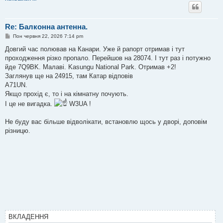
Re: Балконна антенна.
П
Пон червня 22, 2026 7:14 pm
о
в
Довгий час полював на Канари. Уже й рапорт отримав і тут
і
проходження різко пропало. Перейшов на 28074. І тут раз і потужно
д
о
йде 7Q9BK. Малаві. Kasungu National Park. Отримав +2!
м
Заглянув ще на 24915, там Катар відповів
л
е
A71UN.
н
Якщо прохід є, то і на кімнатну почують.
н
я
І це не вигадка.
W3UA !
Не буду вас більше відволікати, встановлю щось у дворі, доповім
різницю.
ВКЛАДЕННЯ