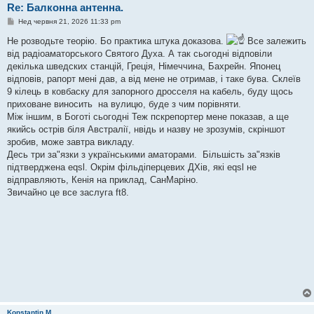
Re: Балконна антенна.
П
Нед червня 21, 2026 11:33 pm
о
в
Не розводьте теорію. Бо практика штука доказова.
Все залежить
і
від радіоаматорського Святого Духа. А так сьогодні відповіли
д
о
декілька шведских станцій, Греція, Німеччина, Бахрейн. Японец
м
відповів, рапорт мені дав, а від мене не отримав, і таке бува. Склеїв
л
е
9 кілець в ковбаску для запорного дросселя на кабель, буду щось
н
приховане виносить на вулицю, буде з чим порівняти.
н
я
Між іншим, в Боготі сьогодні Теж пскрепортер мене показав, а ще
якийсь острів біля Австралії, нвідь и назву не зрозумів, скріншот
зробив, може завтра викладу.
Десь три за"язки з українськими аматорами. Більшість за"язків
підтверджена eqsl. Окрім фільдіперцевих ДХів, які eqsl не
відправляють, Кенія на приклад, СанМаріно.
Звичайно це все заслуга ft8.
Konstantin M