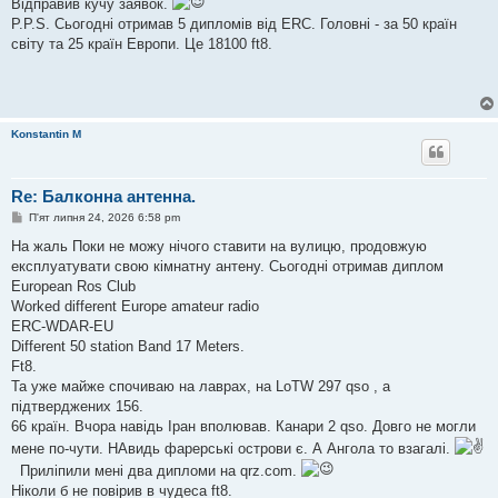
Відправив кучу заявок.
P.P.S. Сьогодні отримав 5 дипломів від ERC. Головні - за 50 країн
світу та 25 країн Европи. Це 18100 ft8.
Konstantin M
Re: Балконна антенна.
П
П'ят липня 24, 2026 6:58 pm
о
в
На жаль Поки не можу нічого ставити на вулицю, продовжую
і
експлуатувати свою кімнатну антену. Сьогодні отримав диплом
д
о
European Ros Club
м
Worked different Europe amateur radio
л
е
ERC-WDAR-EU
н
Different 50 station Band 17 Meters.
н
я
Ft8.
Та уже майже спочиваю на лаврах, на LoTW 297 qso , а
підтверджених 156.
66 країн. Вчора навідь Іран вполював. Канари 2 qso. Довго не могли
мене по-чути. НАвидь фарерські острови є. А Ангола то взагалі.
Приліпили мені два дипломи на qrz.com.
Ніколи б не повірив в чудеса ft8.