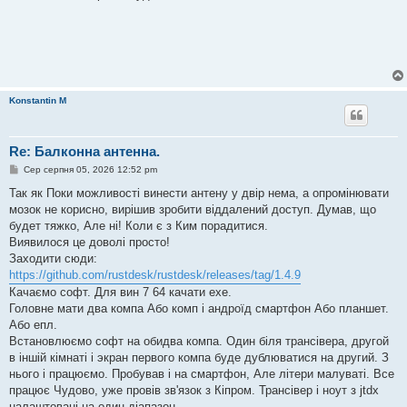
Konstantin M
Re: Балконна антенна.
П
Сер серпня 05, 2026 12:52 pm
о
в
Так як Поки можливості винести антену у двір нема, а опромінювати
і
мозок не корисно, вирішив зробити віддалений доступ. Думав, що
д
о
будет тяжко, Але ні! Коли є з Ким порадитися.
м
Виявилося це доволі просто!
л
е
Заходити сюди:
н
https://github.com/rustdesk/rustdesk/releases/tag/1.4.9
н
я
Качаємо софт. Для вин 7 64 качати ехе.
Головне мати два компа Або комп і андроїд смартфон Або планшет.
Або епл.
Встановлюємо софт на обидва компа. Один біля трансівера, другой
в іншій кімнаті і экран первого компа буде дублюватися на другий. З
нього і працюємо. Пробував і на смартфон, Але літери малуваті. Все
працює Чудово, уже провів зв'язок з Кіпром. Трансівер і ноут з jtdx
налаштовані на один діапазон.