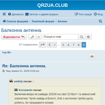
QRZUA.CLUB
Допомога
Зв'язок з адміністрацією
Реєстрація
Вхід
П
Список форумів
Технічний форум
Антени
о
Балконна антенна.
ш
Пошук
Розшире
Відповісти
у
к
Сторінка
9
з
9
1
5
6
7
8
9
Поперед.
87 повідомлень
…
Ігор Віт.
Re: Балконна антенна.
П
Нед червня 21, 2026 8:09 pm
о
в
і
uw5efy
писав:
↑
д
о
м
Konstantin
писав:
л
е
Включив вчора як завжди 18100 на свої 10 Ватт та кімнатний
н
огризочок. Чули навідь в Боготі, Але з антеною треба щось
н
я
робить, бо працювати ніским.