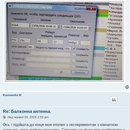
Konstantin M
Re: Балконна антенна.
П
Нед червня 28, 2026 2:53 pm
о
в
Ось і підійшла до кінця моя епопея з экспериментом з кімнатною
і
антеною, пора підбити підсумки. Спочатку це було моє знайомство з