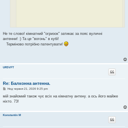
Не те слово! кімнатний "огризок" затикає за пояс вуличні
На мою вуличну 7,46 метра так ніколи не буде чутно) Так що антена
антенни! :) Та це "вогонь" в кубі!
вогонь
Терміново потрібно патентувати!
UR5VFT
Re: Балконна антенна.
П
Нед червня 21, 2026 9:25 pm
о
в
мій знайомий також чує всіх на кімнатну антену. а ось його майже
і
ніхто. 73!
д
о
м
л
Konstantin M
е
н
н
я