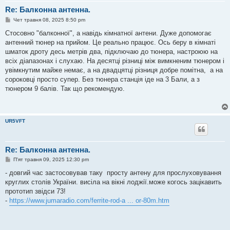
Re: Балконна антенна.
П
Чет травня 08, 2025 8:50 pm
о
в
Стосовно "балконної", а навідь кімнатної антени. Дуже допомогає
і
антенний тюнер на прийом. Це реально працює. Ось беру в кімнаті
д
о
шматок дроту десь метрів два, підключаю до тюнера, настроюю на
м
всіх діапазонах і слухаю. На десятці різниці між вимкненим тюнером і
л
е
увімкнутим майже немає, а на двадцятці різниця добре помітна, а на
н
сороковці просто супер. Без тюнера станція іде на 3 Бали, а з
н
я
тюнером 9 балів. Так що рекомендую.
UR5VFT
Re: Балконна антенна.
П
П'ят травня 09, 2025 12:30 pm
о
в
- довгий час застосовував таку просту антену для прослуховування
і
круглих столів України. висіла на вікні лоджії.може когось зацікавить
д
о
прототип звідси 73!
м
-
https://www.jumaradio.com/ferrite-rod-a ... or-80m.htm
л
е
н
н
я