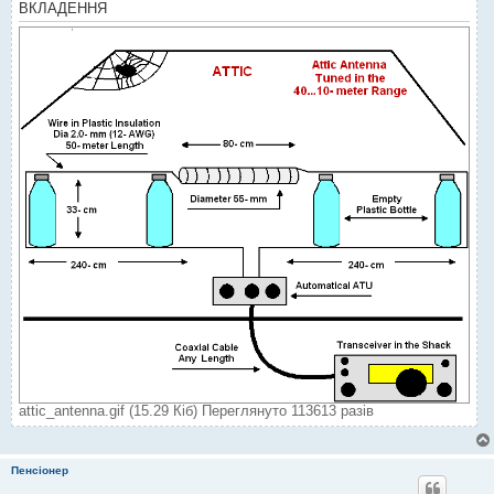
м
ВКЛАДЕННЯ
л
е
н
н
я
attic_antenna.gif (15.29 Кіб) Переглянуто 113613 разів
Пенсіонер