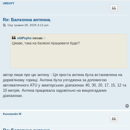
UR5VFT
Re: Балконна антенна.
П
Сер травня 28, 2025 4:12 pm
о
в
і
oldPsyho
писав:
↑
д
о
Цікаво, така на балконі працювати буде?
м
л
е
н
н
я
автор пише про цю антену - Ця проста антена була встановлена ​​на
дерев'яному горищі. Антена була узгоджена за допомогою
автоматичного ATU у аматорських діапазонах 40, 30, 20, 17, 15, 12 та
10 метрів. Антена працювала задовільно на вищезгаданих
діапазонах.
Konstantin M