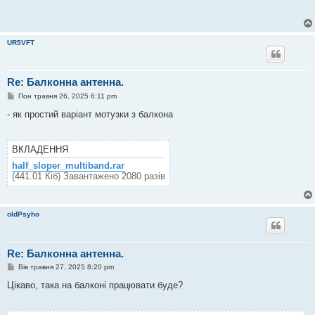
UR5VFT
Re: Балконна антенна.
П
Пон травня 26, 2025 6:11 pm
о
в
- як простий варіант мотузки з балкона
і
д
о
м
ВКЛАДЕННЯ
л
е
half_sloper_multiband.rar
н
(441.01 Кіб) Завантажено 2080 разів
н
я
oldPsyho
Re: Балконна антенна.
П
Вів травня 27, 2025 8:20 pm
о
в
Цікаво, така на балконі працювати буде?
і
д
о