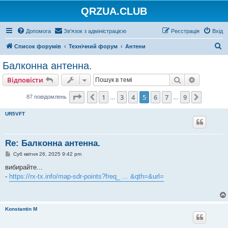
QRZUA.CLUB
Допомога
Зв'язок з адміністрацією
Реєстрація
Вхід
П
Список форумів
Технічний форум
Антени
о
Балконна антенна.
ш
Пошук
Розшире
Відповісти
у
к
Сторінка
5
з
9
1
3
4
5
6
7
9
Поперед.
Далі
87 повідомлень
…
…
UR5VFT
Re: Балконна антенна.
П
Суб квітня 26, 2025 9:42 pm
о
в
вибирайте...
і
-
https://rx-tx.info/map-sdr-points?freq_ ... &qth=&url=
д
о
м
л
е
н
Konstantin M
н
я