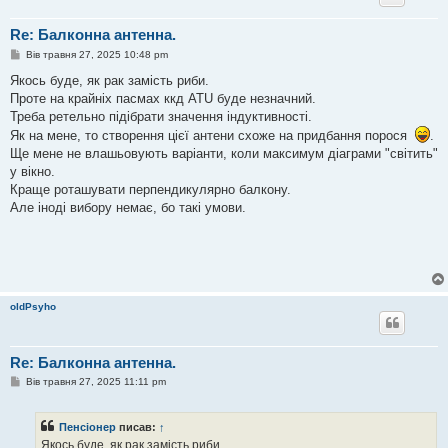
Re: Балконна антенна.
П
Вів травня 27, 2025 10:48 pm
о
в
Якось буде, як рак замість риби.
і
Проте на крайніх пасмах ккд ATU буде незначний.
д
о
Треба ретельно підібрати значення індуктивності.
м
Як на мене, то створення цієї антени схоже на придбання порося
.
л
е
Ще мене не влашьовують варіанти, коли максимум діаграми "світить"
н
у вікно.
н
я
Краще роташувати перпендикулярно балкону.
Але іноді вибору немає, бо такі умови.
oldPsyho
Re: Балконна антенна.
П
Вів травня 27, 2025 11:11 pm
о
в
і
Пенсіонер
писав:
↑
д
о
Якось буде, як рак замість риби.