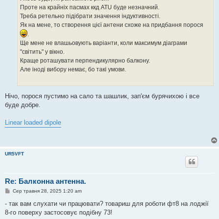
м
Проте на крайніх пасмах ккд ATU буде незначний.
л
е
Треба ретельно підібрати значення індуктивності.
н
Як на мене, то створення цієї антени схоже на придбання порося
н
я
.
Ще мене не влашьовують варіанти, коли максимум діаграми
"світить" у вікно.
Краще роташувати перпендикулярно балкону.
Але іноді вибору немає, бо такі умови.
Нічо, порося пустимо на сало та шашлик, зап'єм бурячихою і все
буде добре.
Linear loaded dipole
UR5VFT
Re: Балконна антенна.
П
Сер травня 28, 2025 1:20 am
о
в
- так вам слухати чи працювати? товариш для роботи фт8 на лоджії
і
8-го поверху застосовує подібну 73!
д