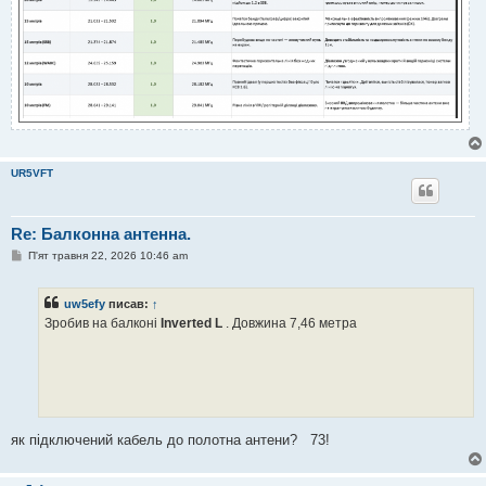
UR5VFT
Re: Балконна антенна.
П
П'ят травня 22, 2026 10:46 am
о
в
і
uw5efy
писав:
↑
д
о
Зробив на балконі
Inverted L
. Довжина 7,46 метра
м
л
е
н
н
я
як підключений кабель до полотна антени? 73!