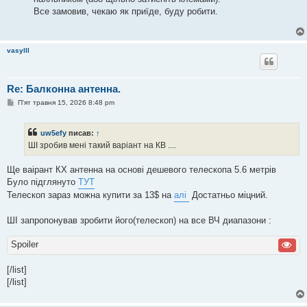
Все замовив, чекаю як приїде, буду робити.
vasylll
Re: Балконна антенна.
П
П'ят травня 15, 2026 8:48 pm
о
в
і
uw5efy
писав:
↑
д
о
ШІ зробив мені такий варіант на КВ ....
м
л
е
Ще ваірант КХ антенна на основі дешевого телескопа 5.6 метрів
н
Було підглянуто
ТУТ
н
я
Телескоп зараз можна купити за 13$ на
алі
Достатньо міцний.
ШІ запропонував зробити його(телескоп) на все ВЧ диапазони :
Spoiler
[/list]
[/list]