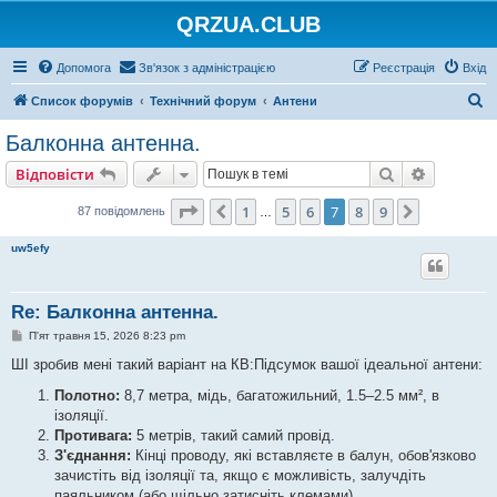
QRZUA.CLUB
Допомога
Зв'язок з адміністрацією
Реєстрація
Вхід
П
Список форумів
Технічний форум
Антени
о
Балконна антенна.
ш
Пошук
Розшире
Відповісти
у
к
Сторінка
7
з
9
1
5
6
7
8
9
Поперед.
Далі
87 повідомлень
…
uw5efy
Re: Балконна антенна.
П
П'ят травня 15, 2026 8:23 pm
о
в
ШІ зробив мені такий варіант на КВ:Підсумок вашої ідеальної антени:
і
д
Полотно:
8,7 метра, мідь, багатожильний, 1.5–2.5 мм², в
о
ізоляції.
м
л
Противага:
5 метрів, такий самий провід.
е
З'єднання:
Кінці проводу, які вставляєте в балун, обов'язково
н
н
зачистіть від ізоляції та, якщо є можливість, залучдіть
я
паяльником (або щільно затисніть клемами).