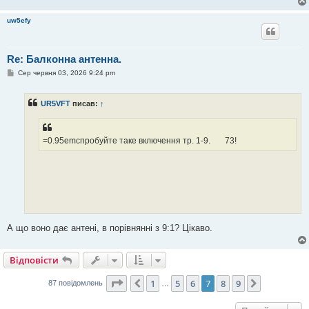
uw5efy
Re: Балконна антенна.
П
Сер червня 03, 2026 9:24 pm
о
в
і
UR5VFT
писав:
↑
д
о
м
л
е
=0.95emспробуйте таке включення тр. 1-9. 73!
н
н
я
А що воно дає антені, в порівнянні з 9:1? Цікаво.
Відповісти
Сторінка
7
з
9
1
5
6
7
8
9
Поперед.
Далі
87 повідомлень
…