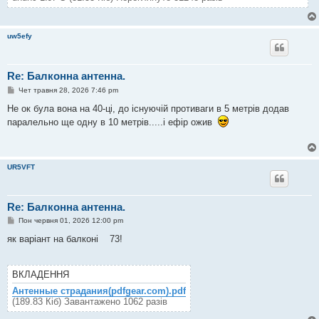
uw5efy
Re: Балконна антенна.
П
Чет травня 28, 2026 7:46 pm
о
в
Не ок була вона на 40-ці, до існуючій противаги в 5 метрів додав
і
паралельно ще одну в 10 метрів.....і ефір ожив
д
о
м
л
е
н
UR5VFT
н
я
Re: Балконна антенна.
П
Пон червня 01, 2026 12:00 pm
о
в
як варіант на балконі 73!
і
д
о
м
ВКЛАДЕННЯ
л
е
Антенные страдания(pdfgear.com).pdf
н
(189.83 Кіб) Завантажено 1062 разів
н
я