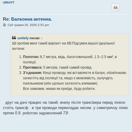
UR5VFT
Re: Балконна антенна.
П
Суб травня 16, 2026 2:52 pm
о
в
і
uw5efy
писав:
↑
д
о
ШІ зробив мені такий варіант на КВ:Підсумок вашої ідеальної
м
антени:
л
е
н
Полотно:
8,7 метра, мідь, багатожильний, 1.5–2.5 мм², в
н
ізоляції.
я
Противага:
5 метрів, такий самий провід.
З'єднання:
Кінці проводу, які вставляєте в балун, обов'язково
зачистіть від ізоляції та, якщо є можливість, залучдіть
паяльником (або щільно затисніть клемами).
Все замовив, чекаю як приїде, буду робити.
друг на дачі працює на такий. внизу після трансівера перед лінією
стоїть трансф. в три проводи перекладає несем. у симетричну лінію
прппм 0.9. роботою задоволений 73!