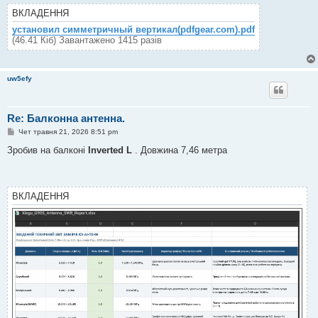
ВКЛАДЕННЯ
установил симметричный вертикал(pdfgear.com).pdf
(46.41 Кіб) Завантажено 1415 разів
uw5efy
Re: Балконна антенна.
П
Чет травня 21, 2026 8:51 pm
о
в
Зробив на балконі
Inverted L
. Довжина 7,46 метра
і
д
о
м
л
ВКЛАДЕННЯ
е
н
н
я