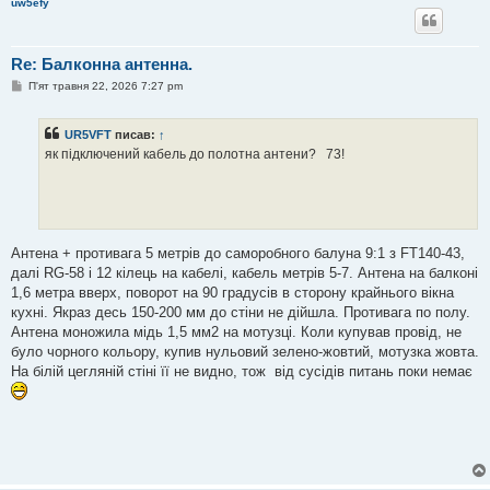
uw5efy
Re: Балконна антенна.
П
П'ят травня 22, 2026 7:27 pm
о
в
і
UR5VFT
писав:
↑
д
о
як підключений кабель до полотна антени? 73!
м
л
е
н
н
я
Антена + противага 5 метрів до саморобного балуна 9:1 з FT140-43,
далі RG-58 і 12 кілець на кабелі, кабель метрів 5-7. Антена на балконі
1,6 метра вверх, поворот на 90 градусів в сторону крайнього вікна
кухні. Якраз десь 150-200 мм до стіни не дійшла. Противага по полу.
Антена моножила мідь 1,5 мм2 на мотузці. Коли купував провід, не
було чорного кольору, купив нульовий зелено-жовтий, мотузка жовта.
На білій цегляній стіні її не видно, тож від сусідів питань поки немає