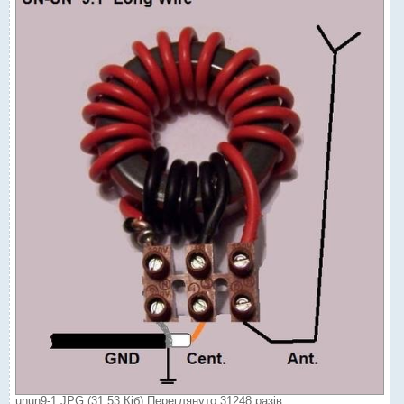
unun9-1.JPG (31.53 Кіб) Переглянуто 31248 разів