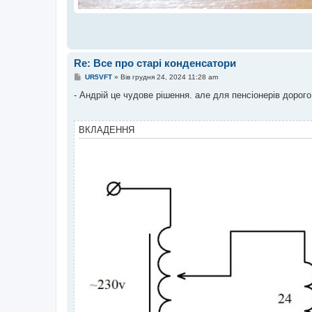
Re: Все про старі конденсатори
П
UR5VFT
»
Вів грудня 24, 2024 11:28 am
о
в
- Андрій це чудове рішення. але для пенсіонерів дорого
і
д
о
м
ВКЛАДЕННЯ
л
е
н
н
я