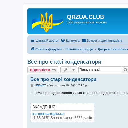
QRZUA.CLUB
сайт радіоаматорів України
Швидкий доступ
Допомога
Зв'язок з адміністрацією
Список форумів
Технічний форум
Джерела живлення
Все про старі конденсатори
Відповісти
Все про старі конденсатори
П
UR5VFT
»
Чет грудня 19, 2024 7:28 pm
о
в
- Тема про відновлення ламп є. а про конденсатори нем
і
д
о
м
ВКЛАДЕННЯ
л
е
конденсаторы.rar
н
(1.33 МіБ) Завантажено 3252 разів
н
я