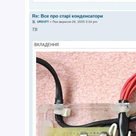
Re: Все про старі конденсатори
П
UR5VFT
»
Пон вересня 29, 2025 3:34 pm
о
в
73!
і
д
о
м
ВКЛАДЕННЯ
л
е
н
н
я