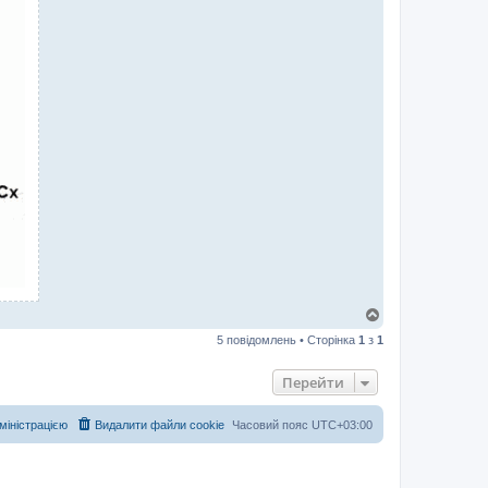
Д
о
5 повідомлень • Сторінка
1
з
1
г
о
р
Перейти
и
дміністрацією
Видалити файли cookie
Часовий пояс
UTC+03:00