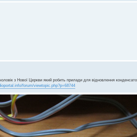
оловік з Нової Церкви який робить прилади для відновлення конденсато
dioportal.info/forum/viewtopic.php?p=68744