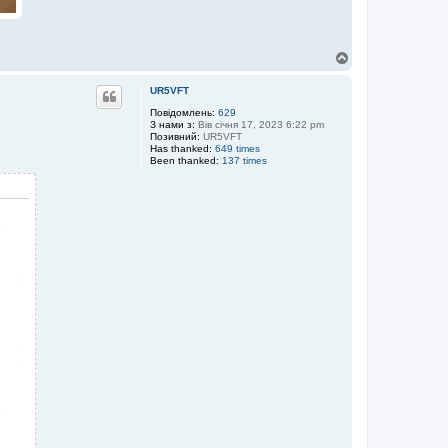
Д
о
г
UR5VFT
о
р
Повідомлень:
629
З нами з:
Вів січня 17, 2023 6:22 pm
и
Позивний:
UR5VFT
Has thanked:
649 times
Been thanked:
137 times