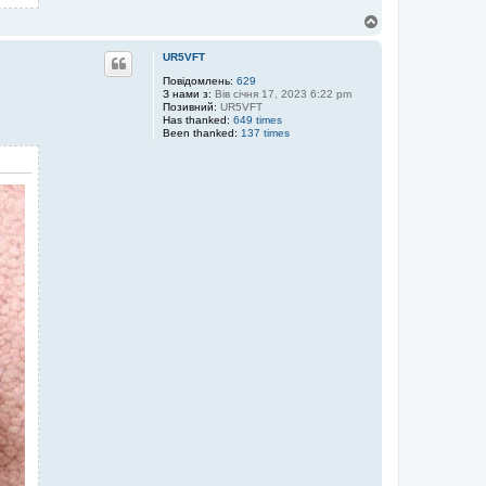
Д
о
г
UR5VFT
о
р
Повідомлень:
629
З нами з:
Вів січня 17, 2023 6:22 pm
и
Позивний:
UR5VFT
Has thanked:
649 times
Been thanked:
137 times