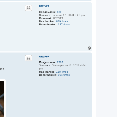
о
г
UR5VFT
о
р
Повідомлень:
629
З нами з:
Вів січня 17, 2023 6:22 pm
и
Позивний:
UR5VFT
Has thanked:
649 times
Been thanked:
137 times
Д
о
г
UR5FFR
о
р
Повідомлень:
1507
З нами з:
Пон вересня 12, 2022 4:04
и
рів.
pm
Has thanked:
135 times
Been thanked:
904 times