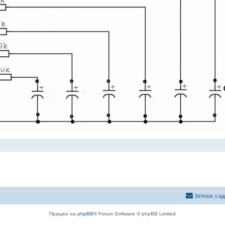
Зв'язок з а
Працює на
phpBB
® Forum Software © phpBB Limited