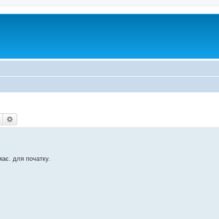
Пошук
Розширений пошук
ає. для початку.