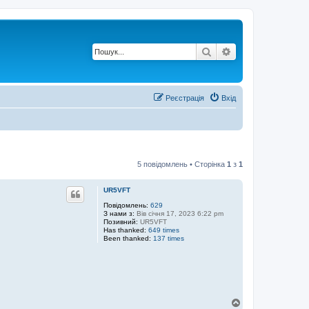
Пошук
Розширений по
Реєстрація
Вхід
5 повідомлень • Сторінка
1
з
1
UR5VFT
Повідомлень:
629
З нами з:
Вів січня 17, 2023 6:22 pm
Позивний:
UR5VFT
Has thanked:
649 times
Been thanked:
137 times
Д