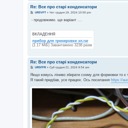
Re: Все про старі конденсатори
П
UR5VFT
»
Чет грудня 19, 2024 10:00 pm
о
в
- продовжимо. ще варіант ....
і
д
о
м
ВКЛАДЕННЯ
л
е
прибор для тренировки эл.rar
н
(1.17 МіБ) Завантажено 3238 разів
н
я
Re: Все про старі конденсатори
П
UR5FFR
»
Суб грудня 21, 2024 9:54 am
о
в
Якщо комусь ліниво збирати схему для формовки то є ч
і
Я такий придбав, усе працює. Ось посилання
https://au
д
о
м
л
е
н
н
я