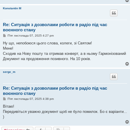
Konstantin M
Re: Ситуація з дозволами роботи в радіо під час
воєнного стану
П
П'ят листопада 07, 2025 4:27 pm
о
в
Ну що, непобоюся цього слова, колеги, зі Святом!
і
Мене!
д
о
Сходив на Нову пошту та отримав конверт, а в ньому Гармонізований
м
Документ на продовження позивного. На 10 років.
л
е
н
н
serge_m
я
Re: Ситуація з дозволами роботи в радіо під час
воєнного стану
П
П'ят листопада 07, 2025 4:38 pm
о
в
Вітаю!
і
Передивіться уважно документ щоб не було помилок. Бо є варіанти...
д
о
)
м
л
е
н