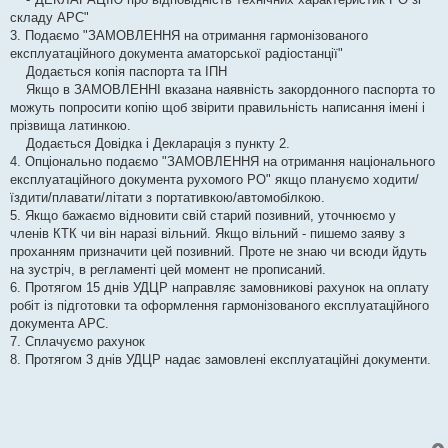
складу АРС"
3. Подаємо "ЗАМОВЛЕННЯ на отримання гармонізованого
експлуатаційного документа аматорської радіостанції"
Додається копія паспорта та ІПН
Якщо в ЗАМОВЛЕННІ вказана наявність закордонного паспорта то
можуть попросити копію щоб звірити правильність написання імені і
прізвища латинкою.
Додається Довідка і Декларація з пункту 2.
4. Опціонально подаємо "ЗАМОВЛЕННЯ на отримання національного
експлуатаційного документа рухомого РО" якщо плануємо ходити/
їздити/плавати/літати з портативкою/автомобілкою.
5. Якщо бажаємо відновити свій старий позивний, уточнюємо у
членів КТК чи він наразі вільний. Якщо вільний - пишемо заяву з
проханням призначити цей позивний. Проте не знаю чи всюди йдуть
на зустріч, в регламенті цей момент не прописаний.
6. Протягом 15 днів УДЦР направляє замовникові рахунок на оплату
робіт із підготовки та оформлення гармонізованого експлуатаційного
документа АРС.
7. Сплачуємо рахунок
8. Протягом 3 днів УДЦР надає замовлені експлуатаційні документи.