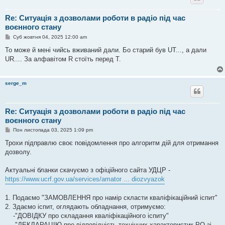
Re: Ситуація з дозволами роботи в радіо під час
воєнного стану
П
Суб жовтня 04, 2025 12:00 am
о
в
То може й мені чийсь вживаний дали. Бо старий був UT..., а дали
і
UR.... За алфавітом R стоїть перед T.
д
о
м
л
serge_m
е
н
н
я
Re: Ситуація з дозволами роботи в радіо під час
воєнного стану
П
Пон листопада 03, 2025 1:09 pm
о
в
Трохи підправлю своє повідомлення про алгоритм дій для отримання
і
дозволу.
д
о
м
Актуальні бланки скачуємо з офіційного сайта УДЦР -
л
е
https://www.ucrf.gov.ua/services/amator ... diozvyazok
н
н
я
1. Подаємо "ЗАМОВЛЕННЯ про намір скласти кваліфікаційний іспит"
2. Здаємо іспит, оглядають обладнання, отримуємо:
-"ДОВІДКУ про складання кваліфікаційного іспиту"
-"ДЕКЛАРАЦІЮ про відповідність технічних характеристик РО зі