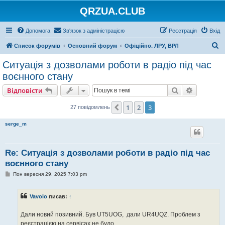
QRZUA.CLUB
Допомога
Зв'язок з адміністрацією
Реєстрація
Вхід
П
Список форумів
Основний форум
Офіційно. ЛРУ, ВРЛ
о
Ситуація з дозволами роботи в радіо під час
ш
воєнного стану
у
Пошук
Розшире
Відповісти
к
1
2
3
Поперед.
27 повідомлень
serge_m
Re: Ситуація з дозволами роботи в радіо під час
воєнного стану
П
Пон вересня 29, 2025 7:03 pm
о
в
і
Vavolo
писав:
↑
д
о
м
Дали новий позивний. Був UT5UOG, дали UR4UQZ. Проблем з
л
е
реєстрацією на сервісах не було.