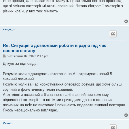
Я не просив, але вказав його. Мабуть це загальна світова практика,
що зі зміною категорії міняють позивний. Читаю біографії аматорів з
різних країн, у них теж міняють.
serge_m
Re: Ситуація з дозволами роботи в радіо під час
воєнного стану
П
Чет жовтня 02, 2025 2:17 pm
о
в
Дякую за відповідь.
і
д
о
Розумію коли підвищують категорію на А і отримують новий 5-
м
значний позивний.
л
е
Розумію коли за час користування оператор розуміє що хоче більш
н
зручний в фонетичному плані позивний.
н
я
А от міняти позивний з 6-значного на 6-значний при кожному
підвищенні категорії... а потім ми приходимо до того що нових
позивних на всіх не вистачає і починають видавати вживані повторно.
Якось нераціонально виглядає.
Vavolo