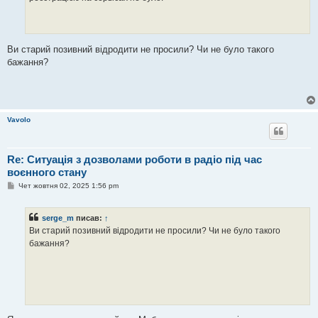
н
н
я
Ви старий позивний відродити не просили? Чи не було такого
бажання?
Vavolo
Re: Ситуація з дозволами роботи в радіо під час
воєнного стану
П
Чет жовтня 02, 2025 1:56 pm
о
в
і
serge_m
писав:
↑
д
о
Ви старий позивний відродити не просили? Чи не було такого
м
бажання?
л
е
н
н
я