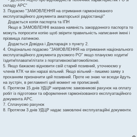
складу АРС"
3. Подаємо "ЗАМОВЛЕННЯ на отримання гармонізованого
експлуатаційного документа аматорської радіостанції"
Додається копія паспорта та ІПН
Якщо в ЗАМОВЛЕННІ вказана наявність закордонного паспорта то
можуть попросити копію щоб звірити правильність написання імені і
прізвища латинкою.
Додається Довідка і Декларація з пункту 2.
4. Опціонально подаємо "ЗАМОВЛЕННЯ на отримання національного
експлуатаційного документа рухомого РО" якщо плануємо ходити/
їздити/плавати/літати з портативкою/автомобілкою.
5. Якщо бажаємо відновити свій старий позивний, уточнюємо у
членів КТК чи він наразі вільний. Якщо вільний - пишемо заяву з
проханням призначити цей позивний. Проте не знаю чи всюди йдуть
на зустріч, в регламенті цей момент не прописаний.
6. Протягом 15 днів УДЦР направляє замовникові рахунок на оплату
робіт із підготовки та оформлення гармонізованого експлуатаційного
документа АРС.
7. Сплачуємо рахунок
8. Протягом 3 днів УДЦР надає замовлені експлуатаційні документи.