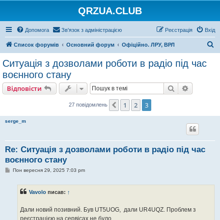
QRZUA.CLUB
Допомога
Зв'язок з адміністрацією
Реєстрація
Вхід
П
Список форумів
Основний форум
Офіційно. ЛРУ, ВРЛ
о
Ситуація з дозволами роботи в радіо під час
ш
воєнного стану
у
Пошук
Розшире
Відповісти
к
1
2
3
Поперед.
27 повідомлень
serge_m
Re: Ситуація з дозволами роботи в радіо під час
воєнного стану
П
Пон вересня 29, 2025 7:03 pm
о
в
і
Vavolo
писав:
↑
д
о
м
Дали новий позивний. Був UT5UOG, дали UR4UQZ. Проблем з
л
е
реєстрацією на сервісах не було.