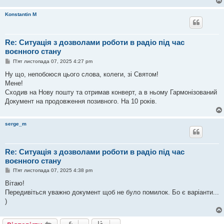
Konstantin M
Re: Ситуація з дозволами роботи в радіо під час
воєнного стану
П
П'ят листопада 07, 2025 4:27 pm
о
в
Ну що, непобоюся цього слова, колеги, зі Святом!
і
Мене!
д
о
Сходив на Нову пошту та отримав конверт, а в ньому Гармонізований
м
Документ на продовження позивного. На 10 років.
л
е
н
н
serge_m
я
Re: Ситуація з дозволами роботи в радіо під час
воєнного стану
П
П'ят листопада 07, 2025 4:38 pm
о
в
Вітаю!
і
Передивіться уважно документ щоб не було помилок. Бо є варіанти...
д
о
)
м
л
е
н