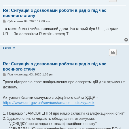
Re: Ситуація з дозволами роботи в радіо під час
воєнного стану
П
Суб жовтня 04, 2025 12:00 am
о
в
То може й мені чийсь вживаний дали. Бо старий був UT..., а дали
і
UR.... За алфавітом R стоїть перед T.
д
о
м
л
serge_m
е
н
н
я
Re: Ситуація з дозволами роботи в радіо під час
воєнного стану
П
Пон листопада 03, 2025 1:09 pm
о
в
Трохи підправлю своє повідомлення про алгоритм дій для отримання
і
дозволу.
д
о
м
Актуальні бланки скачуємо з офіційного сайта УДЦР -
л
е
https://www.ucrf.gov.ua/services/amator ... diozvyazok
н
н
я
1. Подаємо "ЗАМОВЛЕННЯ про намір скласти кваліфікаційний іспит"
2. Здаємо іспит, оглядають обладнання, отримуємо:
-"ДОВІДКУ про складання кваліфікаційного іспиту"
-"ДЕКЛАРАЦІЮ про відповідність технічних характеристик РО зі