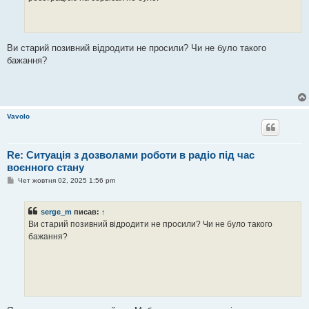
н
н
я
Ви старий позивний відродити не просили? Чи не було такого
бажання?
Vavolo
Re: Ситуація з дозволами роботи в радіо під час
воєнного стану
П
Чет жовтня 02, 2025 1:56 pm
о
в
і
serge_m
писав:
↑
д
о
Ви старий позивний відродити не просили? Чи не було такого
м
бажання?
л
е
н
н
я