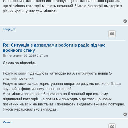
Я не просив, але вказав його. Мабуть це загальна світова практика,
що зі зміною категорії міняють позивний. Читаю біографії аматорів з
різних країн, у них теж міняють.
serge_m
Re: Ситуація з дозволами роботи в радіо під час
воєнного стану
П
Чет жовтня 02, 2025 2:17 pm
о
в
Дякую за відповідь.
і
д
о
Розумію коли підвищують категорію на А і отримують новий 5-
м
значний позивний.
л
е
Розумію коли за час користування оператор розуміє що хоче більш
н
зручний в фонетичному плані позивний.
н
я
А от міняти позивний з 6-значного на 6-значний при кожному
підвищенні категорії... а потім ми приходимо до того що нових
позивних на всіх не вистачає і починають видавати вживані повторно.
Якось нераціонально виглядає.
Vavolo