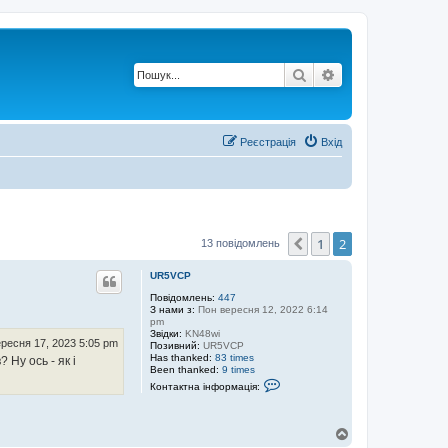
Пошук
Розширений по
Реєстрація
Вхід
1
2
Поперед.
13 повідомлень
UR5VCP
Повідомлень:
447
З нами з:
Пон вересня 12, 2022 6:14
pm
Звідки:
KN48wi
ресня 17, 2023 5:05 pm
Позивний:
UR5VCP
Has thanked:
83 times
Ну ось - як і
Been thanked:
9 times
К
Контактна інформація:
о
н
т
а
Д
к
о