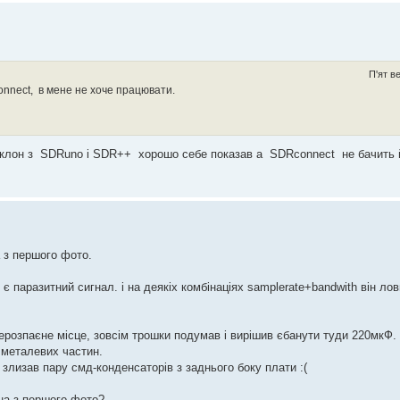
П'ят в
nnect, в мене не хоче працювати.
й клон з SDRuno i SDR++ хорошо себе показав а SDRconnect не бачить 
а з першого фото.
 є паразитний сигнал. і на деякіх комбінаціях samplerate+bandwith він ло
нерозпаєне місце, зовсім трошки подумав і вирішив єбанути туди 220мкФ.
я металевих частин.
злизав пару смд-конденсаторів з заднього боку плати :(
на з першого фото?