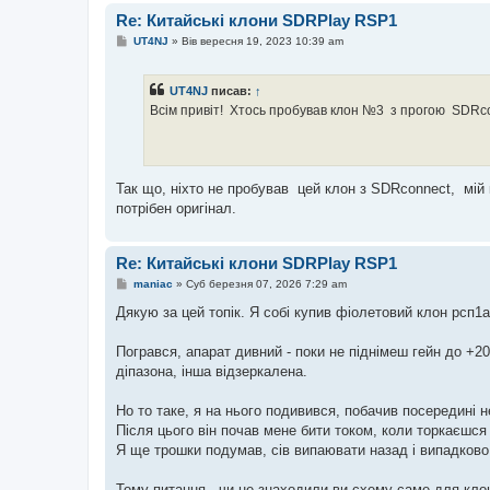
Re: Китайські клони SDRPlay RSP1
П
UT4NJ
»
Вів вересня 19, 2023 10:39 am
о
в
і
UT4NJ
писав:
↑
д
о
Всiм привiт! Хтось пробував клон №3 з прогою SDRco
м
л
е
н
н
я
Так що, нiхто не пробував цей клон з SDRconnect, мi
потрiбен оригiнал.
Re: Китайські клони SDRPlay RSP1
П
maniac
»
Суб березня 07, 2026 7:29 am
о
в
Дякую за цей топік. Я собі купив фіолетовий клон рсп1
і
д
о
Погрався, апарат дивний - поки не піднімеш гейн до +20
м
діпазона, інша відзеркалена.
л
е
н
Но то таке, я на нього подивився, побачив посередині 
н
я
Після цього він почав мене бити током, коли торкаєшс
Я ще трошки подумав, сів випаювати назад і випадково 
Тому питання - чи не знаходили ви схему саме для кло