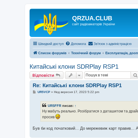
QRZUA.CLUB
сайт радіоаматорів України
Швидкий доступ
Допомога
Зв'язок з адміністрацією
Список форумів
Технічний форум
Експлуатація, доо
Китайські клони SDRPlay RSP1
Відповісти
Re: Китайські клони SDRPlay RSP1
П
UR5VCP
»
Нед вересня 17, 2023 5:22 pm
о
в
і
UR5FFR
писав:
↑
д
о
Ну мабуть реально. Розібратися з даташитом та драйве
м
просив
л
е
н
Був би код початковий... До мережевиж карт правив... А
н
я