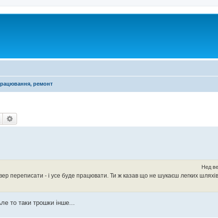
працювання, ремонт
Пошук
Розширений пошук
Нед ве
р переписати - і усе буде працювати. Ти ж казав що не шукаєш легких шляхів? 
ле то таки трошки інше...