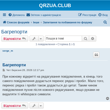
QRZUA.CLUB
Допомога
Зв'язок з адміністрацією
Реєстрація
Вхід
П
Список форумів
Інше
Запитання та побажання по форуму
о
Багрепорти
ш
Пошук
Розшире
Відповісти
у
1 повідомлення • Сторінка
1
з
1
к
serge_m
Багрепорти
П
Чет березня 26, 2026 12:17 pm
о
в
При кожному відкритті на редагування повідомлення, в кінець того
і
самого повідомлення додається перенос рядка і пробіл. Мало того,
д
о
перенос рядка і пробіл також додається до цитат. Таким чином
м
повідомлення пухне після кожного редагування, якщо руками не
л
е
видаляти ті whitespace символи.
н
н
я
Відповісти