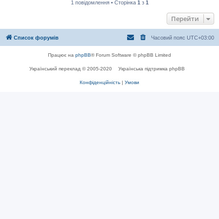
1 повідомлення • Сторінка
1
з
1
Перейти
Список форумів
Часовий пояс
UTC+03:00
Працює на
phpBB
® Forum Software © phpBB Limited
Український переклад © 2005-2020
Українська підтримка phpBB
Конфіденційність
|
Умови