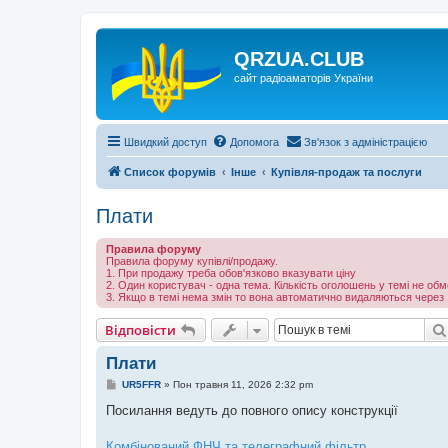
QRZUA.CLUB
сайт радіоаматорів України
Швидкий доступ
Допомога
Зв'язок з адміністрацією
Список форумів
Інше
Купівля-продаж та послуги
Плати
Правила форуму
Правила форуму купівлі/продажу.
1. При продажу треба обов'язково вказувати ціну
2. Один користувач - одна тема. Кількість оголошень у темі не об
3. Якщо в темі нема змін то вона автоматично видаляються через 
Відповісти
Плати
П
UR5FFR
»
Пон травня 11, 2026 2:32 pm
о
в
Посилання ведуть до повного опису конструкції
і
д
о
Комбінований ФНЧ та телеграфний фільтр