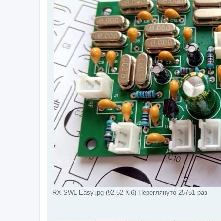
RX SWL Easy.jpg (92.52 Кіб) Переглянуто 25751 раз