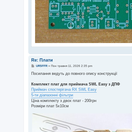
Re: Плати
П
UR5FFR
»
Пон травня 11, 2026 2:35 pm
о
в
Посилання ведуть до повного опису конструкції
і
д
о
Комплект плат для приймача SWL Easy з ДПФ
м
Приймач спостерігача RX SWL Easy
л
е
5-ти діапазонні фільтри
н
Ціна комплекту з двох плат - 200грн
н
я
Розміри плат 5х10см