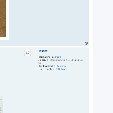
Д
о
г
UR5FFR
о
р
Повідомлень:
1508
З нами з:
Пон вересня 12, 2022 4:04
и
pm
Has thanked:
135 times
Been thanked:
906 times