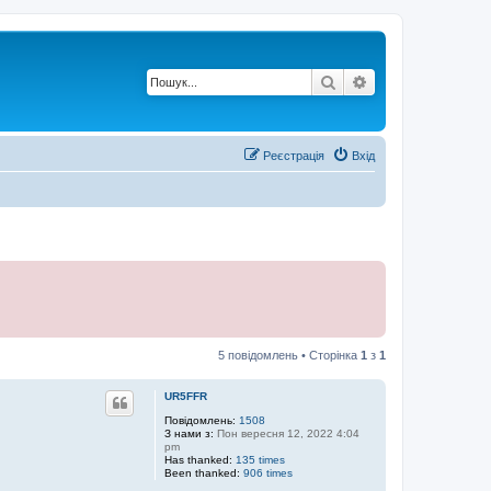
Пошук
Розширений по
Реєстрація
Вхід
5 повідомлень • Сторінка
1
з
1
UR5FFR
Повідомлень:
1508
З нами з:
Пон вересня 12, 2022 4:04
pm
Has thanked:
135 times
Been thanked:
906 times