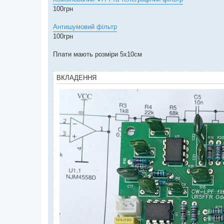
м
100грн
л
е
н
Антишумовий фільтр
н
я
100грн
Плати мають розміри 5х10см
ВКЛАДЕННЯ