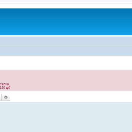
межена
180 діб
Пошук
Розширений пошук