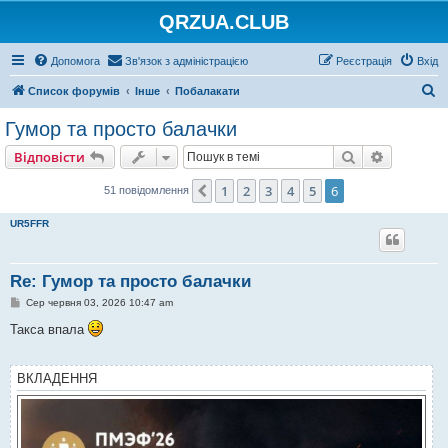
QRZUA.CLUB
Допомога
Зв'язок з адміністрацією
Реєстрація
Вхід
П
Список форумів
Інше
Побалакати
о
Гумор та просто балачки
ш
Пошук
Розшире
Відповісти
у
к
1
2
3
4
5
6
Поперед.
51 повідомлення
UR5FFR
Re: Гумор та просто балачки
П
Сер червня 03, 2026 10:47 am
о
в
Такса впала
і
д
о
м
ВКЛАДЕННЯ
л
е
н
н
я