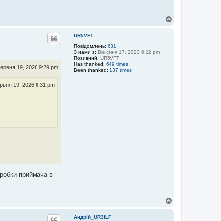
Д
о
г
UR5VFT
о
р
Повідомлень:
631
З нами з:
Вів січня 17, 2023 6:22 pm
и
Позивний:
UR5VFT
Has thanked:
649 times
червня 19, 2026 9:29 pm
Been thanked:
137 times
ервня 19, 2026 6:31 pm
еробки приймача в
Д
о
г
Андрій_UR3ILF
о