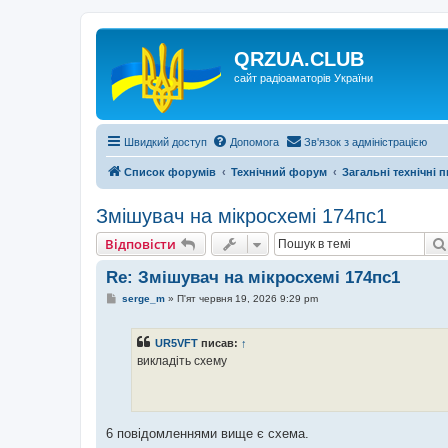
QRZUA.CLUB
сайт радіоаматорів України
Швидкий доступ
Допомога
Зв'язок з адміністрацією
Список форумів
Технічний форум
Загальні технічні 
Змішувач на мікросхемі 174пс1
Відповісти
Re: Змішувач на мікросхемі 174пс1
П
serge_m
»
П'ят червня 19, 2026 9:29 pm
о
в
і
UR5VFT
писав:
↑
д
о
викладіть схему
м
л
е
н
н
я
6 повідомленнями вище є схема.