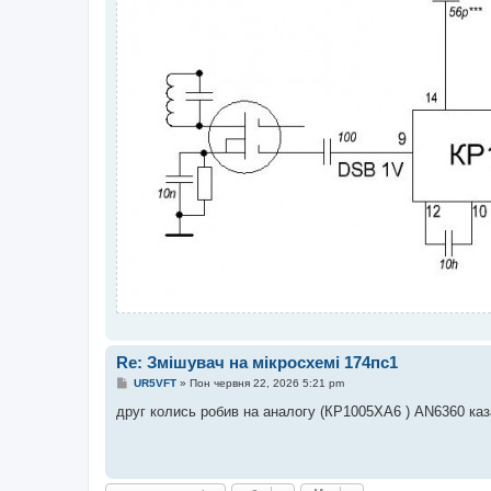
Re: Змішувач на мікросхемі 174пс1
П
UR5VFT
»
Пон червня 22, 2026 5:21 pm
о
в
друг колись робив на аналогу (КР1005ХА6 ) AN6360 каз
і
д
о
м
л
е