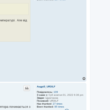
н
д
р
і
й
_
U
емпературi. Але від
R
3
I
L
F
Д
о
г
Андрій_UR3ILF
о
р
Повідомлень:
109
З нами з:
Суб жовтня 01, 2022 6:36 pm
и
Звідки:
Царичанка
Позивний:
UR3ILF
Has thanked:
27 times
ятора починається з
Been thanked:
85 times
К