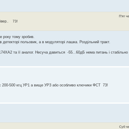
П'ят ч
івер.. 73!
е року тому зробив.
 детекторі польовик, а в модуляторі лашка. Роздільний тракт.
4ХА2 та її аналог. Несуча давиться -55...60дБ нема питань i стабiльно
ює 200-500 кгц УР1 а вище УР3 або особливо ключики ФСТ 73!
Суб че