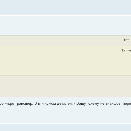
П'ят 
П'ят ч
qrpp мікро трансівер. З мінінумом деталей. - Вашу схему не знайшов пер