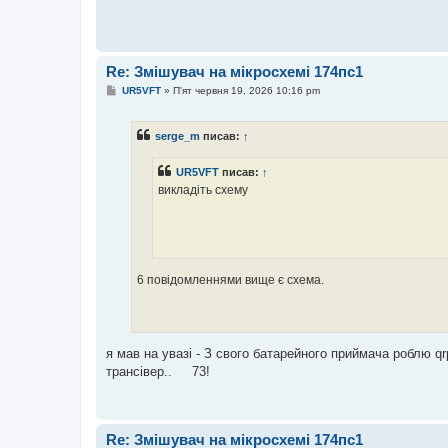
Re: Змішувач на мікросхемі 174пс1
П
UR5VFT
»
П'ят червня 19, 2026 10:16 pm
о
в
і
serge_m
писав:
↑
д
о
м
UR5VFT
писав:
↑
л
е
викладіть схему
н
н
я
6 повідомленнями вище є схема.
я мав на увазі - З свого батарейного приймача роблю 
трансівер.. 73!
Re: Змішувач на мікросхемі 174пс1