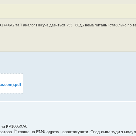
74ХА2 та її аналог. Несуча давиться -55...60дБ нема питань i стабiльно по т
ar.com).pdf
в на КР1005ХА6.
ратора. Її краще на ЕМФ одразу навантажувати. Спад амплітуди з модул