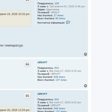
р
Повідомлень:
109
З нами з:
Суб жовтня 01, 2022 6:36 pm
и
Звідки:
Царичанка
Позивний:
UR3ILF
ервня 19, 2026 10:16 pm
Has thanked:
27 times
Been thanked:
85 times
К
Контактна інформація:
о
н
т
а
к
т
н
 по температурi.
а
і
н
Д
ф
о
о
р
г
UR5VFT
м
о
а
р
Повідомлень:
631
ц
З нами з:
Вів січня 17, 2023 6:22 pm
и
і
Позивний:
UR5VFT
я
Has thanked:
649 times
к
Been thanked:
137 times
о
р
Д
и
о
с
г
т
UR5VFT
о
у
в
р
Повідомлень:
631
а
З нами з:
Вів січня 17, 2023 6:22 pm
и
ч
Позивний:
UR5VFT
а
Has thanked:
649 times
рвня 20, 2026 12:54 pm
А
Been thanked:
137 times