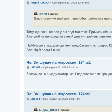
П
Андрій_UR3ILF
»
Суб червня 20, 2026 12:54 pm
о
в
і
UR5VFT
писав:
↑
д
о
Вашу схему не знайшов переробки приймача в транс
м
л
е
н
Тому що поки це все у вигляді макетки. Приймач більш
н
я
Але щоб не винаходити вічний двигун прийняв рішення в
Найбільше в модуляторі мені подобається як працює К17
Але від 9 вольт і віще.
Re: Змішувач на мікросхемі 174пс1
П
UR5VFT
»
Суб червня 20, 2026 7:44 pm
о
в
Зрозуміло. а в модульаторі мені подобається як прац
і
д
о
м
л
е
Re: Змішувач на мікросхемі 174пс1
н
н
П
UR5VFT
»
Пон червня 22, 2026 12:17 pm
я
о
в
і
Андрій_UR3ILF
писав:
↑
д