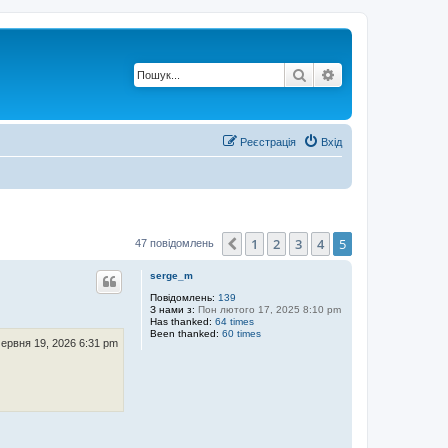
Пошук
Розширений по
Реєстрація
Вхід
1
2
3
4
5
Поперед.
47 повідомлень
serge_m
Повідомлень:
139
З нами з:
Пон лютого 17, 2025 8:10 pm
Has thanked:
64 times
Been thanked:
60 times
червня 19, 2026 6:31 pm