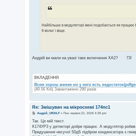
о
м
л
е
н
н
я
Найбільше в модуляторі мені подобається як працює К1
9 вольт і віще.
Андрій ви мали на увазі таке включення ХА2? 73!
ВКЛАДЕННЯ
Всем хорош миник но у него есть недостаток(pdfge
(40.56 Кіб) Завантажено 290 разів
Re: Змішувач на мікросхемі 174пс1
П
Андрій_UR3ILF
»
Пон червня 22, 2026 4:36 pm
о
в
Так. Це мій текст.
і
К174УР3 у детекторі добре працює. А модулятор роби
д
о
Придушення несучої 50дБ підбром конденсатора з гене
м