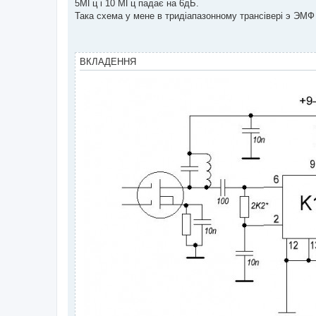
5МГц і 10 МГц падає на 6дБ.
л
е
Така схема у мене в тридіапазонному трансівері э ЭМФ 
н
н
я
ВКЛАДЕННЯ