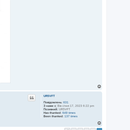
R
3
I
L
F
Д
о
г
UR5VFT
о
р
Повідомлень:
631
З нами з:
Вів січня 17, 2023 6:22 pm
и
Позивний:
UR5VFT
Has thanked:
649 times
Been thanked:
137 times
Д
о