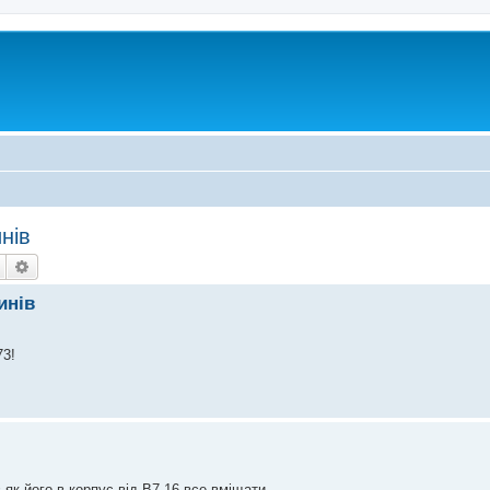
нів
Пошук
Розширений пошук
инів
73!
як його в корпус від В7-16 все вміщати.