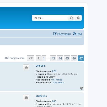
Пошук
Розширений по
Реєстрація
Вхід
Сторінка
47
з
47
1
43
44
45
46
47
Поперед.
462 повідомлень
…
UR5VFT
Повідомлень:
628
З нами з:
Вів січня 17, 2023 6:22 pm
Позивний:
UR5VFT
Has thanked:
647 times
Been thanked:
137 times
Д
о
г
oldPsyho
о
р
Повідомлень:
643
З нами з:
П'ят жовтня 14, 2022 4:13 pm
и
Звідки:
KO40ig