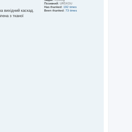
Позивний:
UR5XOU
Has thanked:
192 times
ва вихідний каскад.
Been thanked:
73 times
лена з тканої