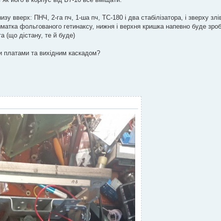
у вверх: ПНЧ, 2-га пч, 1-ша пч, ТС-180 і два стабілізатора, і зверху злі
атка фольгованого гетинаксу, нижня і верхня кришка напевно буде зроб
 (що дістану, те й буде)
и платами та вихідним каскадом?