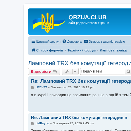
QRZUA.CLUB
сайт радіоаматорів України
Швидкий доступ
Допомога
Зв'язок з адміністрацією
Список форумів
Технічний форум
Лампова техніка
Ламповий TRX без комутації гетероди
Відповісти
Re: Ламповий TRX без комутації гетерод
П
UR5VFT
»
П'ят лютого 20, 2026 10:12 pm
о
в
я в курсі і приводив це посилання раніше в одній з тем 
і
д
о
м
л
е
Re: Ламповий TRX без комутації гетеродинів
н
н
П
oldPsyho
»
Пон червня 22, 2026 7:45 pm
я
о
в
Трохи з'явилось вільного часу, допилюю далі. Прикинув 