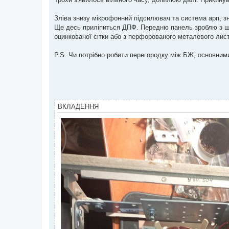
і
д
о
Зліва знизу мікрофонний підсилювач та система арп, зниз
м
Ще десь приліпиться ДПФ. Передню панель зроблю з шм
л
е
оцинкованої сітки або з перфорованого металевого листа
н
н
я
P.S. Чи потрібно робити перегородку між БЖ, основним
ВКЛАДЕННЯ