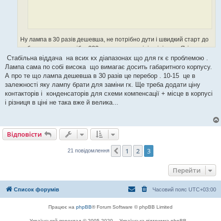
Ну лампа в 30 разів дешевша, не потрібно дути і швидкий старт до
роботи, що ще потрібно??? а ну да, прострілів мінімум... Які ще вам
потрібні плюси?
Стабільна віддача на всих кх діапазонах що для гк є проблемою .
Лампа сама по собі висока що вимагає досить габаритного корпусу.
А про те що лампа дешевша в 30 разів це перебор . 10-15 це в
залежності яку лампу брати для заміни гк. Ще треба додати ціну
контакторів і конденсаторів для схеми компенсації + місце в корпусі
і різниця в ціні не така вже й велика...
Відповісти
1
2
3
Поперед.
21 повідомлення
Перейти
Список форумів
Часовий пояс
UTC+03:00
Працює на
phpBB
® Forum Software © phpBB Limited
Український переклад © 2005-2020
Українська підтримка phpBB