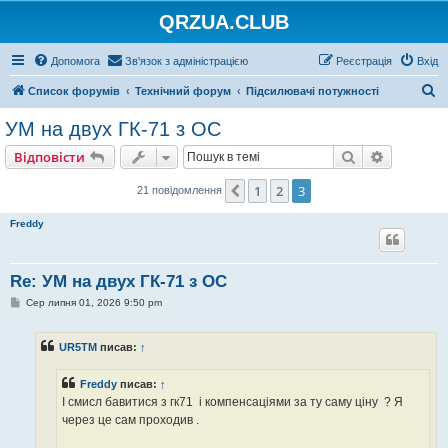
QRZUA.CLUB
Допомога
Зв'язок з адміністрацією
Реєстрація
Вхід
П
Список форумів
Технічний форум
Підсилювачі потужності
о
УМ на двух ГК-71 з ОС
ш
Пошук
Розшире
Відповісти
у
к
1
2
3
Поперед.
21 повідомлення
Freddy
Re: УМ на двух ГК-71 з ОС
П
Сер липня 01, 2026 9:50 pm
о
в
і
UR5TM
писав:
↑
д
о
м
Freddy
писав:
↑
л
е
І смисл бавитися з гк71 і компенсаціями за ту саму ціну ? Я
н
через це сам проходив .
н
я